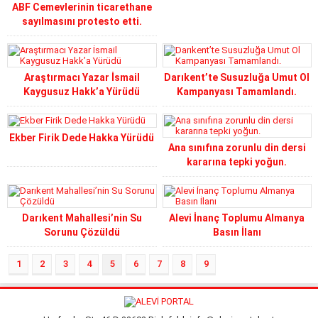
ABF Cemevlerinin ticarethane
sayılmasını protesto etti.
Araştırmacı Yazar İsmail
Darıkent’te Susuzluğa Umut Ol
Kaygusuz Hakk’a Yürüdü
Kampanyası Tamamlandı.
Ekber Firik Dede Hakka Yürüdü
Ana sınıfına zorunlu din dersi
kararına tepki yoğun.
Darıkent Mahallesi’nin Su
Alevi İnanç Toplumu Almanya
Sorunu Çözüldü
Basın İlanı
1
2
3
4
5
6
7
8
9