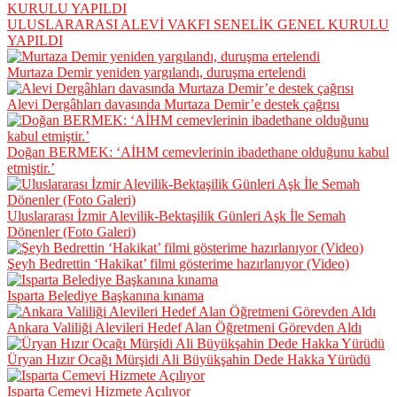
ULUSLARARASI ALEVİ VAKFI SENELİK GENEL KURULU
YAPILDI
Murtaza Demir yeniden yargılandı, duruşma ertelendi
Alevi Dergâhları davasında Murtaza Demir’e destek çağrısı
Doğan BERMEK: ‘AİHM cemevlerinin ibadethane olduğunu kabul
etmiştir.’
Uluslararası İzmir Alevilik-Bektaşilik Günleri Aşk İle Semah
Dönenler (Foto Galeri)
Şeyh Bedrettin ‘Hakikat’ filmi gösterime hazırlanıyor (Video)
Isparta Belediye Başkanına kınama
Ankara Valiliği Alevileri Hedef Alan Öğretmeni Görevden Aldı
Üryan Hızır Ocağı Mürşidi Ali Büyükşahin Dede Hakka Yürüdü
Isparta Cemevi Hizmete Açılıyor