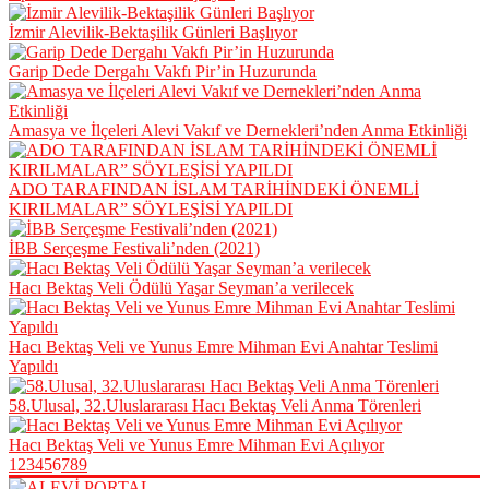
İzmir Alevilik-Bektaşilik Günleri Başlıyor
Garip Dede Dergahı Vakfı Pir’in Huzurunda
Amasya ve İlçeleri Alevi Vakıf ve Dernekleri’nden Anma Etkinliği
ADO TARAFINDAN İSLAM TARİHİNDEKİ ÖNEMLİ
KIRILMALAR” SÖYLEŞİSİ YAPILDI
İBB Serçeşme Festivali’nden (2021)
Hacı Bektaş Veli Ödülü Yaşar Seyman’a verilecek
Hacı Bektaş Veli ve Yunus Emre Mihman Evi Anahtar Teslimi
Yapıldı
58.Ulusal, 32.Uluslararası Hacı Bektaş Veli Anma Törenleri
Hacı Bektaş Veli ve Yunus Emre Mihman Evi Açılıyor
1
2
3
4
5
6
7
8
9