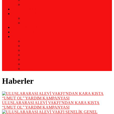
Biyografi
KRONOLOJİ
KURUMLAR
Türkiye
Avrupa
ALEVİ MEDYA
HABERLER
LANGUAGE
Almanca
Arapça
Farsça
Fransızca
İngilizce
Kürtçe
Zazaca
Haberler
ULUSLARARASI ALEVİ VAKFI’NDAN KARA KIŞTA
“UMUT OL” YARDIM KAMPANYASI