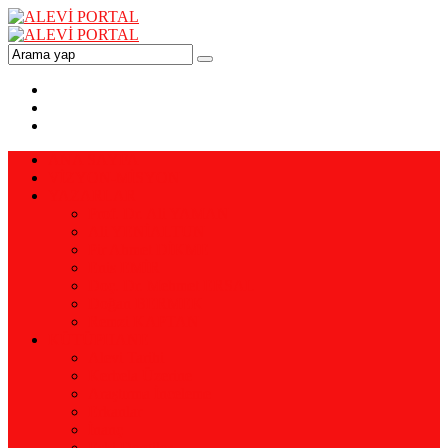
ANA SAYFA
VİZYON-MİSYON
YAZARLAR
Prof. Dr. Ali YAMAN
Ali YENİALTUN
Pir Ahmet DİKME
Enis EMİR
Doç. Dr. Mehmet ERSAL
Doğan BERMEK
Remzi KAPTAN
KÜTÜPHANE
Alevi Tarihi
Kerbela Üzerine
Araştırma İnceleme
Erkanlar
İnanç
Eski Dergiler