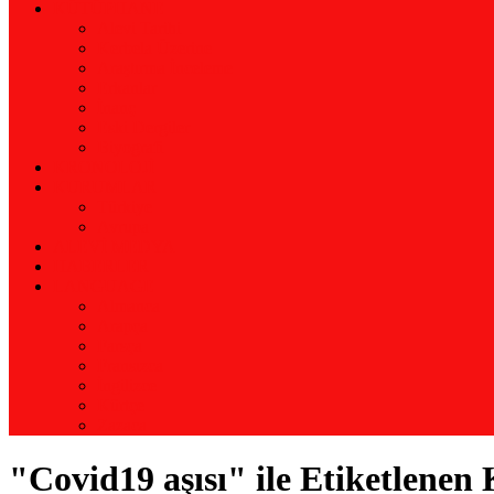
KÜTÜPHANE
Alevi Tarihi
Kerbela Üzerine
Araştırma İnceleme
Erkanlar
İnanç
Eski Dergiler
Biyografi
KRONOLOJİ
KURUMLAR
Türkiye
Avrupa
ALEVİ MEDYA
HABERLER
LANGUAGE
Almanca
Arapça
Farsça
Fransızca
İngilizce
Kürtçe
Zazaca
"Covid19 aşısı" ile Etiketlenen