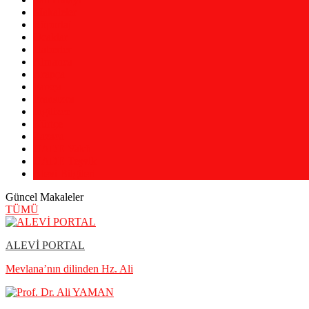
Makaleler
Röportaj
Ocaklar
Haberler
Almanca
Arapça
Farsça
Fransızca
İngilizce
Kürtçe
Zazaca
UADE Vakfı
UADE Teşvik
Alevi Bilgileri
Güncel Makaleler
TÜMÜ
ALEVİ PORTAL
Mevlana’nın dilinden Hz. Ali