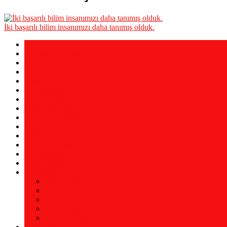
İki başarılı bilim insanımızı daha tanımış olduk.
12 İmamlar
Avrupa Kurumlar
Türkiye Kurumlar
Alevi Yayınevleri
Alevi Medya
Yardımlaşma
Yargı Kararları
Müzik Kanalları
Alevi Kronolojisi
Müzik
Gülbanklar
Nefesler/Deyişler
Konuşmalar
Eski Dergiler
Kütüphane
Alevi Tarih Kitaplar
Araştırma Kitapları
Erkanlar Kitapları
İnanç Kitapları
Kerbela Kitapları
Şah Hatâyi