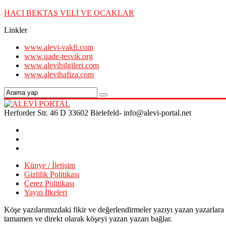
HACI BEKTAŞ VELİ VE OCAKLAR
Linkler
www.alevi-vakfi.com
www.uade-tesvik.org
www.alevibilgileri.com
www.alevihafiza.com
Herforder Str. 46 D 33602 Bielefeld- info@alevi-portal.net
Künye / İletişim
Gizlilik Politikası
Çerez Politikası
Yayın İlkeleri
Köşe yazılarımızdaki fikir ve değerlendirmeler yazıyı yazan yazarlara
tamamen ve direkt olarak köşeyi yazan yazarı bağlar.