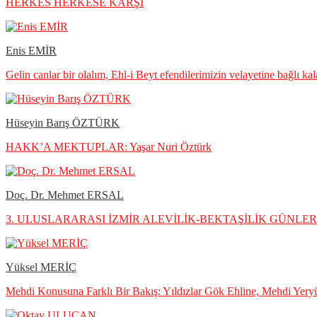
HERKES HERKESE KARŞI
Enis EMİR
Gelin canlar bir olalım, Ehl-i Beyt efendilerimizin velayetine bağlı ka
Hüseyin Barış ÖZTÜRK
HAKK’A MEKTUPLAR: Yaşar Nuri Öztürk
Doç. Dr. Mehmet ERSAL
3. ULUSLARARASI İZMİR ALEVİLİK-BEKTAŞİLİK GÜNLERİ 
Yüksel MERİÇ
Mehdi Konusuna Farklı Bir Bakış: Yıldızlar Gök Ehline, Mehdi Yery