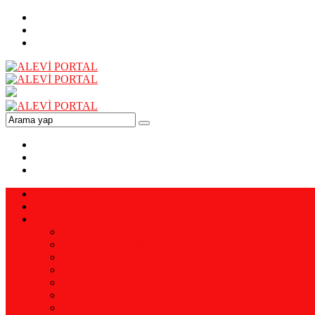
ANA SAYFA
VİZYON-MİSYON
YAZARLAR
Prof. Dr. Ali YAMAN
Ali YENİALTUN
Pir Ahmet DİKME
Enis EMİR
Doç. Dr. Mehmet ERSAL
Doğan BERMEK
Remzi KAPTAN