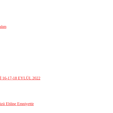
lalım
16-17-18 EYLÜL 2022
üzü Ehline Emniyettir