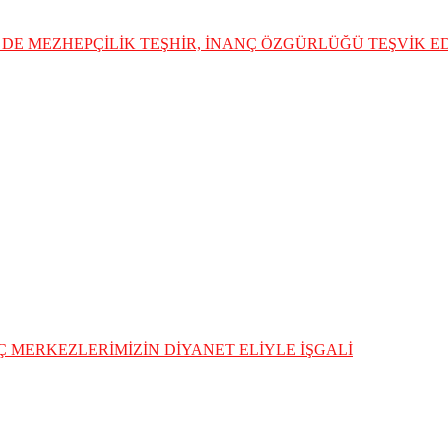
DE MEZHEPÇİLİK TEŞHİR, İNANÇ ÖZGÜRLÜĞÜ TEŞVİK 
 MERKEZLERİMİZİN DİYANET ELİYLE İŞGALİ