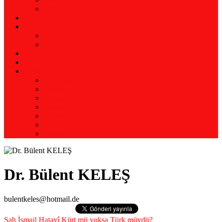
Biyografi
KRONOLOJİ
KURUMLAR
Türkiye
Avrupa
ALEVİ MEDYA
HABERLER
LANGUAGE
Almanca
Arapça
Farsça
Fransızca
İngilizce
Kürtçe
Zazaca
Dr. Bülent KELEŞ
bulentkeles@hotmail.de
Şah İsmail Hatayî Kürt mü yoksa Türk müydü?