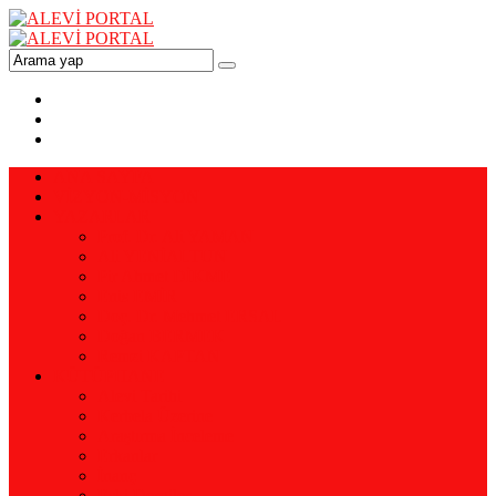
ANA SAYFA
VİZYON-MİSYON
YAZARLAR
Prof. Dr. Ali YAMAN
Ali YENİALTUN
Pir Ahmet DİKME
Enis EMİR
Doç. Dr. Mehmet ERSAL
Doğan BERMEK
Remzi KAPTAN
KÜTÜPHANE
Alevi Tarihi
Kerbela Üzerine
Araştırma İnceleme
Erkanlar
İnanç
Eski Dergiler