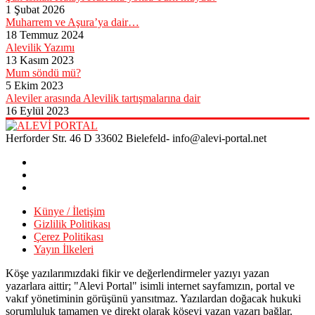
1 Şubat 2026
Muharrem ve Aşura’ya dair…
18 Temmuz 2024
Alevilik Yazımı
13 Kasım 2023
Mum söndü mü?
5 Ekim 2023
Aleviler arasında Alevilik tartışmalarına dair
16 Eylül 2023
Herforder Str. 46 D 33602 Bielefeld- info@alevi-portal.net
Künye / İletişim
Gizlilik Politikası
Çerez Politikası
Yayın İlkeleri
Köşe yazılarımızdaki fikir ve değerlendirmeler yazıyı yazan
yazarlara aittir; "Alevi Portal" isimli internet sayfamızın, portal ve
vakıf yönetiminin görüşünü yansıtmaz. Yazılardan doğacak hukuki
sorumluluk tamamen ve direkt olarak köşeyi yazan yazarı bağlar.