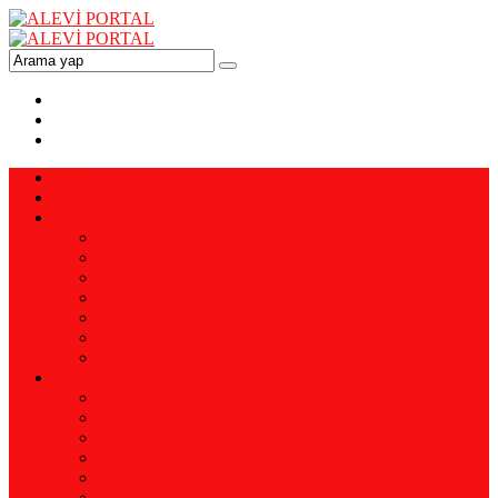
ANA SAYFA
VİZYON-MİSYON
YAZARLAR
Prof. Dr. Ali YAMAN
Ali YENİALTUN
Pir Ahmet DİKME
Enis EMİR
Doç. Dr. Mehmet ERSAL
Doğan BERMEK
Remzi KAPTAN
KÜTÜPHANE
Alevi Tarihi
Kerbela Üzerine
Araştırma İnceleme
Erkanlar
İnanç
Eski Dergiler