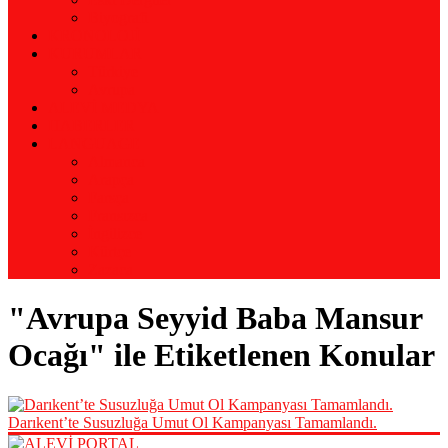
Biyografi
KRONOLOJİ
KURUMLAR
Türkiye
Avrupa
ALEVİ MEDYA
HABERLER
LANGUAGE
Almanca
Arapça
Farsça
Fransızca
İngilizce
Kürtçe
Zazaca
"Avrupa Seyyid Baba Mansur
Ocağı" ile Etiketlenen Konular
Darıkent’te Susuzluğa Umut Ol Kampanyası Tamamlandı.