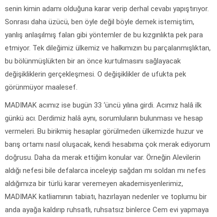
senin kimin adamı olduğuna karar verip derhal cevabı yapıştırıyor.
Sonrası daha üzücü, ben öyle değil böyle demek istemiştim,
yanlış anlaşılmış falan gibi yöntemler de bu kızgınlıkta pek para
etmiyor. Tek dileğimiz ülkemiz ve halkımızın bu parçalanmışlıktan,
bu bölünmüşlükten bir an önce kurtulmasını sağlayacak
değişikliklerin gerçekleşmesi. O değişiklikler de ufukta pek
görünmüyor maalesef.
MADIMAK acımız ise bugün 33 ‘üncü yılına girdi. Acımız halâ ilk
günkü acı. Derdimiz halâ aynı, sorumluların bulunması ve hesap
vermeleri. Bu birikmiş hesaplar görülmeden ülkemizde huzur ve
barış ortamı nasıl oluşacak, kendi hesabıma çok merak ediyorum
doğrusu. Daha da merak ettiğim konular var. Örneğin Alevilerin
aldığı nefesi bile defalarca inceleyip sağdan mı soldan mı nefes
aldığımıza bir türlü karar veremeyen akademisyenlerimiz,
MADIMAK katliamının tabiatı, hazırlayan nedenler ve toplumu bir
anda ayağa kaldırıp ruhsatlı, ruhsatsız binlerce Cem evi yapmaya