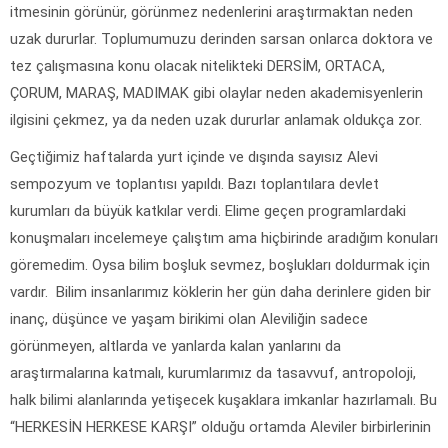
itmesinin görünür, görünmez nedenlerini araştırmaktan neden
uzak dururlar. Toplumumuzu derinden sarsan onlarca doktora ve
tez çalışmasına konu olacak nitelikteki DERSİM, ORTACA,
ÇORUM, MARAŞ, MADIMAK gibi olaylar neden akademisyenlerin
ilgisini çekmez, ya da neden uzak dururlar anlamak oldukça zor.
Geçtiğimiz haftalarda yurt içinde ve dışında sayısız Alevi
sempozyum ve toplantısı yapıldı. Bazı toplantılara devlet
kurumları da büyük katkılar verdi. Elime geçen programlardaki
konuşmaları incelemeye çalıştım ama hiçbirinde aradığım konuları
göremedim. Oysa bilim boşluk sevmez, boşlukları doldurmak için
vardır. Bilim insanlarımız köklerin her gün daha derinlere giden bir
inanç, düşünce ve yaşam birikimi olan Aleviliğin sadece
görünmeyen, altlarda ve yanlarda kalan yanlarını da
araştırmalarına katmalı, kurumlarımız da tasavvuf, antropoloji,
halk bilimi alanlarında yetişecek kuşaklara imkanlar hazırlamalı. Bu
“HERKESİN HERKESE KARŞI” olduğu ortamda Aleviler birbirlerinin