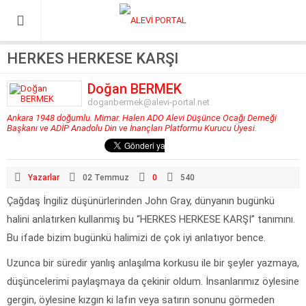
HERKES HERKESE KARŞI
Doğan BERMEK
doganbermek@alevi-portal.net
Ankara 1948 doğumlu. Mimar. Halen ADO Alevi Düşünce Ocağı Derneği
Başkanı ve ADİP Anadolu Din ve İnançları Platformu Kurucu Üyesi.
Yazarlar
02 Temmuz
0
540
Çağdaş İngiliz düşünürlerinden John Gray, dünyanın bugünkü
halini anlatırken kullanmış bu “HERKES HERKESE KARŞI” tanımını.
Bu ifade bizim bugünkü halimizi de çok iyi anlatıyor bence.
Uzunca bir süredir yanlış anlaşılma korkusu ile bir şeyler yazmaya,
düşüncelerimi paylaşmaya da çekinir oldum. İnsanlarımız öylesine
gergin, öylesine kızgın ki lafın veya satırın sonunu görmeden