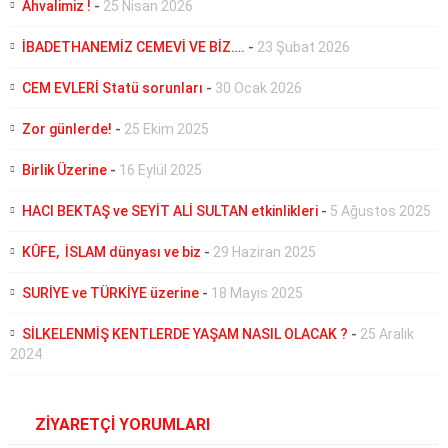
Ahvalimiz !
-
25 Nisan 2026
İBADETHANEMİZ CEMEVİ VE BİZ….
-
23 Şubat 2026
CEM EVLERİ Statü sorunları
-
30 Ocak 2026
Zor günlerde!
-
25 Ekim 2025
Birlik Üzerine
-
16 Eylül 2025
HACI BEKTAŞ ve SEYİT ALİ SULTAN etkinlikleri
-
5 Ağustos 2025
KÛFE, İSLAM dünyası ve biz
-
29 Haziran 2025
SURİYE ve TÜRKİYE üzerine
-
18 Mayıs 2025
SİLKELENMİŞ KENTLERDE YAŞAM NASIL OLACAK ?
-
25 Aralık
2024
ZİYARETÇİ YORUMLARI