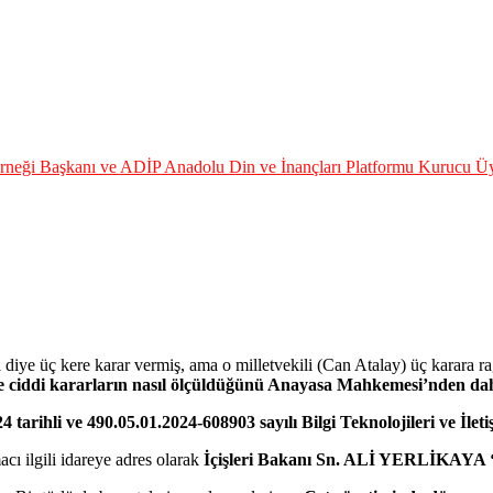
eği Başkanı ve ADİP Anadolu Din ve İnançları Platformu Kurucu Üy
lı diye üç kere karar vermiş, ama o milletvekili (Can Atalay) üç ka
e ciddi kararların nasıl ölçüldüğünü Anayasa Mahkemesi’nden dah
24 tarihli ve 490.05.01.2024-608903 sayılı Bilgi Teknolojileri ve İle
cı ilgili idareye adres olarak
İçişleri Bakanı Sn. ALİ YERLİKAYA ‘nı