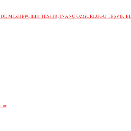
DE MEZHEPÇİLİK TEŞHİR, İNANÇ ÖZGÜRLÜĞÜ TEŞVİK 
lalım