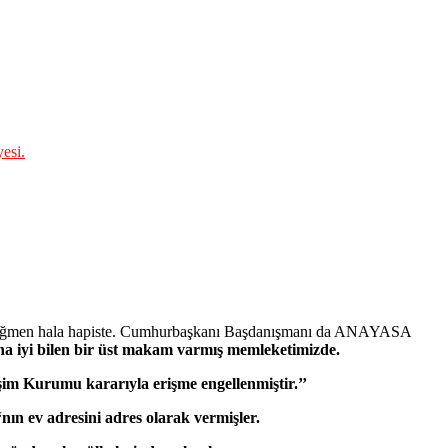
esi.
rara rağmen hala hapiste. Cumhurbaşkanı Başdanışmanı da ANAYASA
a iyi bilen bir üst makam varmış memleketimizde.
tişim Kurumu kararıyla erişme engellenmiştir.’’
n ev adresini adres olarak vermişler.