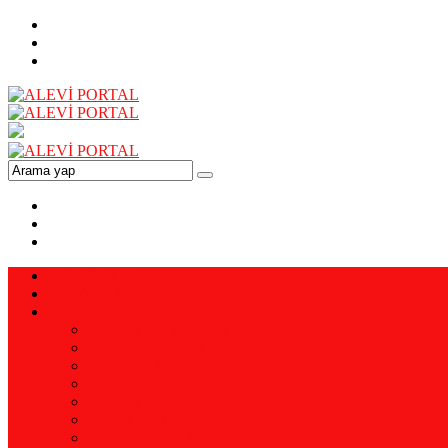
ANA SAYFA
VİZYON-MİSYON
YAZARLAR
Prof. Dr. Ali YAMAN
Ali YENİALTUN
Pir Ahmet DİKME
Enis EMİR
Doç. Dr. Mehmet ERSAL
Doğan BERMEK
Remzi KAPTAN