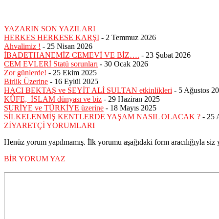
YAZARIN SON YAZILARI
HERKES HERKESE KARŞI
-
2 Temmuz 2026
Ahvalimiz !
-
25 Nisan 2026
İBADETHANEMİZ CEMEVİ VE BİZ….
-
23 Şubat 2026
CEM EVLERİ Statü sorunları
-
30 Ocak 2026
Zor günlerde!
-
25 Ekim 2025
Birlik Üzerine
-
16 Eylül 2025
HACI BEKTAŞ ve SEYİT ALİ SULTAN etkinlikleri
-
5 Ağustos 2
KÛFE, İSLAM dünyası ve biz
-
29 Haziran 2025
SURİYE ve TÜRKİYE üzerine
-
18 Mayıs 2025
SİLKELENMİŞ KENTLERDE YAŞAM NASIL OLACAK ?
-
25 
ZİYARETÇİ YORUMLARI
Henüz yorum yapılmamış. İlk yorumu aşağıdaki form aracılığıyla siz y
BİR YORUM YAZ