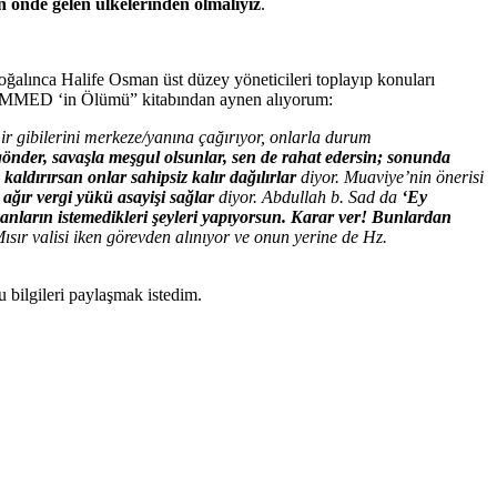
 önde gelen ülkelerinden olmalıyız
.
ğalınca Halife Osman üst düzey yöneticileri toplayıp konuları
ED ‘in Ölümü” kitabından aynen alıyorum:
ir gibilerini merkeze/yanına çağırıyor, onlarla durum
 gönder, savaşla meşgul olsunlar, sen de rahat edersin; sonunda
kaldırırsan onlar sahipsiz kalır dağılırlar
diyor. Muaviye’nin önerisi
ağır vergi yükü asayişi sağlar
diyor. Abdullah b. Sad da
‘Ey
nların istemedikleri şeyleri yapıyorsun. Karar ver! Bunlardan
ısır valisi iken görevden alınıyor ve onun yerine de Hz.
bilgileri paylaşmak istedim.