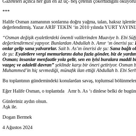
Gazeteleri açınca her gün en az üç- beş çetenin çökertildiğini okuyoruz
***
Halife Osman zamanının sonlarına doğru yağma, talan, haksız işlemler
değerlendirmiş. Yazar ARİF TEKİN ‘in 2010 yılında YURT YAY
“Osman değişik eyaletlerdeki önemli valilerinden Muaviye b. Ebi Süfy
değerlendirmesi yapıyor. Bunlardan Abdullah b. Amır ‘ın önerisi şu:
onlar gelip sana yalvarırlar.
Sait b. As’ın önerisi de şu:
Sana bağlı ol
de şu:
Eyaletlere vergi memurlarını daha fazla gönder, biz de yardı
Osman; insanlar menfaatle yola gelir, sen en iyisi buralara maddi bi
vazgeç ve adaletli davran”
şeklinde karşı bir öneri getiriyor. Osman b
Muhammed’in hiç sevmediği, münafık ilan ettiği Abdullah b. Ebi Serh 
Bu toplantının gündemindeki konulardan savaş, toplumsal bölünmeler,
Eğer Halife Osman, o toplantıda Amr b. As ‘ı dinlese belki de bugün 
Günleriniz aydın olsun.
Aşk ile.
Dogan Bermek
4 Ağustos 2024