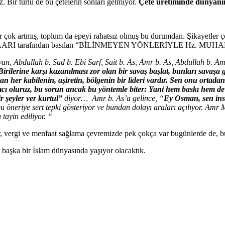
. Bir türlü de bu çetelerin sonları gelmiyor.
Çete üretiminde dünyanın
 çok artmış, toplum da epeyi rahatsız olmuş bu durumdan. Şikayetler ço
INLARI tarafından basılan “BİLİNMEYEN YÖNLERİYLE Hz. MUHAMM
an, Abdullah b. Sad b. Ebi Sarf, Sait b. As, Amr b. As, Abdullah b. Am
Birilerine karşı kazanılması zor olan bir savaş başlat, bunları savaşa
an her kabilenin, aşiretin, bölgenin bir lideri vardır. Sen onu ortadan 
mcı oluruz, bu sorun ancak bu yöntemle biter: Yani hem baskı hem de 
r şeyler ver kurtul”
diyor… Amr b. As’a gelince, “
Ey Osman, sen insa
u öneriye sert tepki gösteriyor ve bundan dolayı araları açılıyor. Amr M
tayin ediliyor. “
 vergi ve menfaat sağlama çevremizde pek çokça var bugünlerde de, bu 
başka bir İslam dünyasında yaşıyor olacaktık.