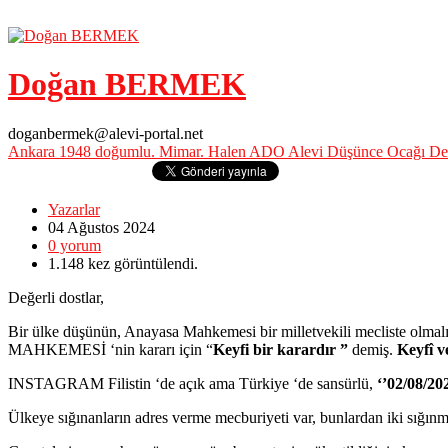
Doğan BERMEK
doganbermek@alevi-portal.net
Ankara 1948 doğumlu. Mimar. Halen ADO Alevi Düşünce Ocağı Dern
Yazarlar
04 Ağustos
2024
0
yorum
1.148
kez görüntülendi.
Değerli dostlar,
Bir ülke düşünün, Anayasa Mahkemesi bir milletvekili mecliste olma
MAHKEMESİ ‘nin kararı için “
Keyfi bir karardır ”
demiş.
Keyfî v
INSTAGRAM Filistin ‘de açık ama Türkiye ‘de sansürlü,
‘’02/08/20
Ülkeye sığınanların adres verme mecburiyeti var, bunlardan iki sığınma