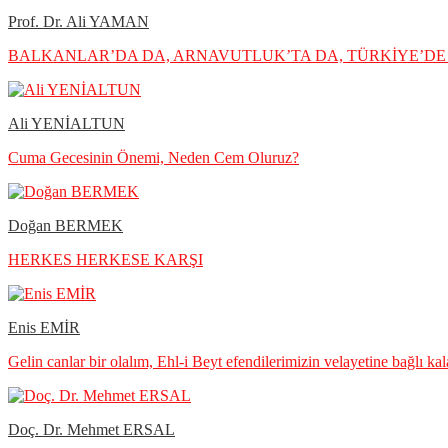
Prof. Dr. Ali YAMAN
BALKANLAR’DA DA, ARNAVUTLUK’TA DA, TÜRKİYE’DE 
Ali YENİALTUN
Cuma Gecesinin Önemi, Neden Cem Oluruz?
Doğan BERMEK
HERKES HERKESE KARŞI
Enis EMİR
Gelin canlar bir olalım, Ehl-i Beyt efendilerimizin velayetine bağlı ka
Doç. Dr. Mehmet ERSAL