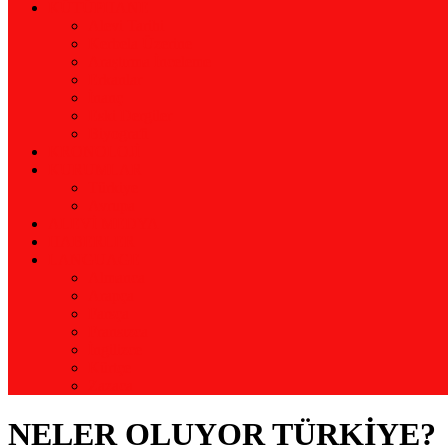
KÜTÜPHANE
Alevi Tarihi
Kerbela Üzerine
Araştırma İnceleme
Erkanlar
İnanç
Eski Dergiler
Biyografi
KRONOLOJİ
KURUMLAR
Türkiye
Avrupa
ALEVİ MEDYA
HABERLER
LANGUAGE
Almanca
Arapça
Farsça
Fransızca
İngilizce
Kürtçe
Zazaca
NELER OLUYOR TÜRKİYE?