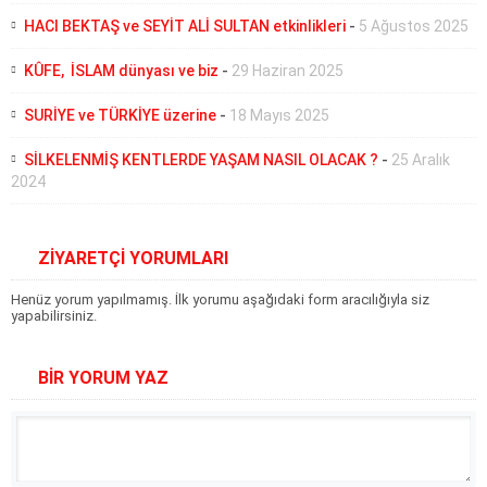
HACI BEKTAŞ ve SEYİT ALİ SULTAN etkinlikleri
-
5 Ağustos 2025
KÛFE, İSLAM dünyası ve biz
-
29 Haziran 2025
SURİYE ve TÜRKİYE üzerine
-
18 Mayıs 2025
SİLKELENMİŞ KENTLERDE YAŞAM NASIL OLACAK ?
-
25 Aralık
2024
ZİYARETÇİ YORUMLARI
Henüz yorum yapılmamış. İlk yorumu aşağıdaki form aracılığıyla siz
yapabilirsiniz.
BİR YORUM YAZ