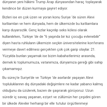
dünyanın yeni hâkimi Trump Arap dünyasından haraç toplayarak
kendince bir düzen kurmaya gayret ediyor.
Bizleri ise en çok üzen ve yoran konu Suriye ‘de süren Alevi
katliamları ve hem dünyada, hem de ülkemizde bu katliamlara
karşı duyarsızlık. Genç kızlar kaçırılıp seks kölesi olarak
kullanılırken, Türkiye ‘de de “6 yaşında bir kız çocuğu evlenebilir”
diyen hasta ruhluların ülkemizin seçkin üniversitelerine konferans
vermeye davet edilmesi gerçekten çok çok garip olaylar. 21.
Yüzyılda bunları yaşamak ise bizim kabahatlerimiz arasında,
demek ki toplumumuza, vatanımıza, dünyamıza gereği gibi sahip
çıkamamışız.
Bu süreçte Suriye’de ve Türkiye ‘de asırlardır yaşayan Alevi
topluluklarının dış dünyadaki değişimlere ne kadar yabancı kalmış
olduğunu da üzülerek, bazen de şaşırarak görüyoruz. Uzun
süredir iç savaş yaşanan, eziyet ve züllümün her çeşidini gören
bir ülkede Aleviler herhangi bir elle tutulur örgütlenmeyi