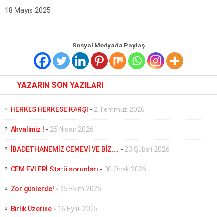
18 Mayıs 2025
Sosyal Medyada Paylaş
YAZARIN SON YAZILARI
HERKES HERKESE KARŞI
-
2 Temmuz 2026
Ahvalimiz !
-
25 Nisan 2026
İBADETHANEMİZ CEMEVİ VE BİZ….
-
23 Şubat 2026
CEM EVLERİ Statü sorunları
-
30 Ocak 2026
Zor günlerde!
-
25 Ekim 2025
Birlik Üzerine
-
16 Eylül 2025