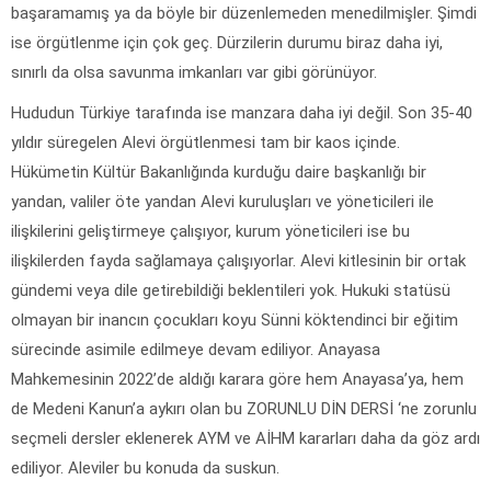
başaramamış ya da böyle bir düzenlemeden menedilmişler. Şimdi
ise örgütlenme için çok geç. Dürzilerin durumu biraz daha iyi,
sınırlı da olsa savunma imkanları var gibi görünüyor.
Hududun Türkiye tarafında ise manzara daha iyi değil. Son 35-40
yıldır süregelen Alevi örgütlenmesi tam bir kaos içinde.
Hükümetin Kültür Bakanlığında kurduğu daire başkanlığı bir
yandan, valiler öte yandan Alevi kuruluşları ve yöneticileri ile
ilişkilerini geliştirmeye çalışıyor, kurum yöneticileri ise bu
ilişkilerden fayda sağlamaya çalışıyorlar. Alevi kitlesinin bir ortak
gündemi veya dile getirebildiği beklentileri yok. Hukuki statüsü
olmayan bir inancın çocukları koyu Sünni köktendinci bir eğitim
sürecinde asimile edilmeye devam ediliyor. Anayasa
Mahkemesinin 2022’de aldığı karara göre hem Anayasa’ya, hem
de Medeni Kanun’a aykırı olan bu ZORUNLU DİN DERSİ ‘ne zorunlu
seçmeli dersler eklenerek AYM ve AİHM kararları daha da göz ardı
ediliyor. Aleviler bu konuda da suskun.