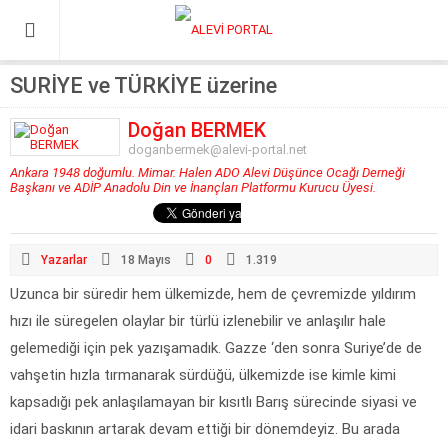
SURİYE ve TÜRKİYE üzerine
Doğan BERMEK
doganbermek@alevi-portal.net
Ankara 1948 doğumlu. Mimar. Halen ADO Alevi Düşünce Ocağı Derneği
Başkanı ve ADİP Anadolu Din ve İnançları Platformu Kurucu Üyesi.
Yazarlar
18 Mayıs
0
1.319
Uzunca bir süredir hem ülkemizde, hem de çevremizde yıldırım
hızı ile süregelen olaylar bir türlü izlenebilir ve anlaşılır hale
gelemediği için pek yazışamadık. Gazze ‘den sonra Suriye’de de
vahşetin hızla tırmanarak sürdüğü, ülkemizde ise kimle kimi
kapsadığı pek anlaşılamayan bir kısıtlı Barış sürecinde siyasi ve
idari baskının artarak devam ettiği bir dönemdeyiz. Bu arada