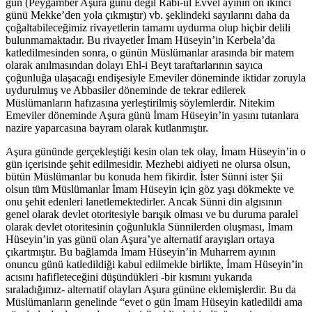
gün (Peygamber Aşura günü değil Rabi-ul Evvel ayının on ikinci
günü Mekke’den yola çıkmıştır) vb. şeklindeki sayılarını daha da
çoğaltabileceğimiz rivayetlerin tamamı uydurma olup hiçbir delili
bulunmamaktadır. Bu rivayetler İmam Hüseyin’in Kerbela’da
katledilmesinden sonra, o günün Müslümanlar arasında bir matem
olarak anılmasından dolayı Ehl-i Beyt taraftarlarının sayıca
çoğunluğa ulaşacağı endişesiyle Emeviler döneminde iktidar zoruyla
uydurulmuş ve Abbasiler döneminde de tekrar edilerek
Müslümanların hafızasına yerleştirilmiş söylemlerdir. Nitekim
Emeviler döneminde Aşura günü İmam Hüseyin’in yasını tutanlara
nazire yaparcasına bayram olarak kutlanmıştır.
Aşura gününde gerçekleştiği kesin olan tek olay, İmam Hüseyin’in o
gün içerisinde şehit edilmesidir. Mezhebi aidiyeti ne olursa olsun,
bütün Müslümanlar bu konuda hem fikirdir. İster Sünni ister Şii
olsun tüm Müslümanlar İmam Hüseyin için göz yaşı dökmekte ve
onu şehit edenleri lanetlemektedirler. Ancak Sünni din algısının
genel olarak devlet otoritesiyle barışık olması ve bu duruma paralel
olarak devlet otoritesinin çoğunlukla Sünnilerden oluşması, İmam
Hüseyin’in yas günü olan Aşura’ye alternatif arayışları ortaya
çıkartmıştır. Bu bağlamda İmam Hüseyin’in Muharrem ayının
onuncu günü katledildiği kabul edilmekle birlikte, İmam Hüseyin’in
acısını hafifleteceğini düşündükleri -bir kısmını yukarıda
sıraladığımız- alternatif olayları Aşura gününe eklemişlerdir. Bu da
Müslümanların genelinde “evet o gün İmam Hüseyin katledildi ama