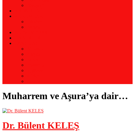
Biyografi
KRONOLOJİ
KURUMLAR
Türkiye
Avrupa
ALEVİ MEDYA
HABERLER
LANGUAGE
Almanca
Arapça
Farsça
Fransızca
İngilizce
Kürtçe
Zazaca
Muharrem ve Aşura’ya dair…
Dr. Bülent KELEŞ