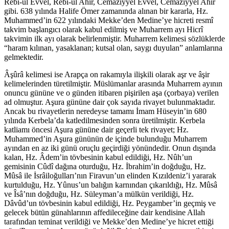
Rebi-ul Evvel, Rebi-ul Ahir, Cemaziyyel Evvel, Cemaziyyel Ahir
gibi. 638 yılında Halife Ömer zamanında alınan bir kararla, Hz.
Muhammed’in 622 yılındaki Mekke’den Medine’ye hicreti resmî
takvim başlangıcı olarak kabul edilmiş ve Muharrem ayı Hicrî
takvimin ilk ayı olarak belirlenmiştir. Muharrem kelimesi sözlüklerde
“haram kılınan, yasaklanan; kutsal olan, saygı duyulan” anlamlarına
gelmektedir.
Âşûrâ kelimesi ise Arapça on rakamıyla ilişkili olarak aşr ve âşir
kelimelerinden türetilmiştir. Müslümanlar arasında Muharrem ayının
onuncu gününe ve o günden itibaren pişirilen aşa (çorbaya) verilen
ad olmuştur. Aşura gününe dair çok sayıda rivayet bulunmaktadır.
Ancak bu rivayetlerin neredeyse tamamı İmam Hüseyin’in 680
yılında Kerbela’da katledilmesinden sonra üretilmiştir. Kerbela
katliamı öncesi Aşura gününe dair geçerli tek rivayet; Hz.
Muhammed’in Aşura gününün de içinde bulunduğu Muharrem
ayından en az iki günü oruçlu geçirdiği yönündedir. Onun dışında
kalan, Hz. Âdem’in tövbesinin kabul edildiği, Hz. Nûh’un
gemisinin Cûdî dağına oturduğu, Hz. İbrahim’in doğduğu, Hz.
Mûsâ ile İsrâiloğulları’nın Firavun’un elinden Kızıldeniz’i yararak
kurtulduğu, Hz. Yûnus’un balığın karnından çıkarıldığı, Hz. Mûsâ
ve Îsâ’nın doğduğu, Hz. Süleyman’a mülkün verildiği, Hz.
Dâvûd’un tövbesinin kabul edildiği, Hz. Peygamber’in geçmiş ve
gelecek bütün günahlarının affedileceğine dair kendisine Allah
tarafından teminat verildiği ve Mekke’den Medine’ye hicret ettiği