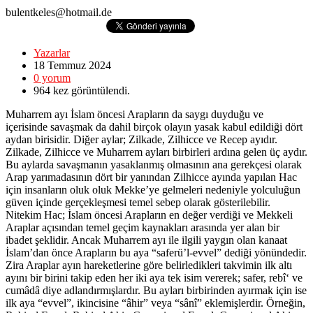
bulentkeles@hotmail.de
Yazarlar
18 Temmuz
2024
0
yorum
964
kez görüntülendi.
Muharrem ayı İslam öncesi Arapların da saygı duyduğu ve
içerisinde savaşmak da dahil birçok olayın yasak kabul edildiği dört
aydan birisidir. Diğer aylar; Zilkade, Zilhicce ve Recep ayıdır.
Zilkade, Zilhicce ve Muharrem ayları birbirleri ardına gelen üç aydır.
Bu aylarda savaşmanın yasaklanmış olmasının ana gerekçesi olarak
Arap yarımadasının dört bir yanından Zilhicce ayında yapılan Hac
için insanların oluk oluk Mekke’ye gelmeleri nedeniyle yolculuğun
güven içinde gerçekleşmesi temel sebep olarak gösterilebilir.
Nitekim Hac; İslam öncesi Arapların en değer verdiği ve Mekkeli
Araplar açısından temel geçim kaynakları arasında yer alan bir
ibadet şeklidir. Ancak Muharrem ayı ile ilgili yaygın olan kanaat
İslam’dan önce Arapların bu aya “saferü’l-evvel” dediği yönündedir.
Zira Araplar ayın hareketlerine göre belirledikleri takvimin ilk altı
ayını bir birini takip eden her iki aya tek isim vererek; safer, rebî‘ ve
cumâdâ diye adlandırmışlardır. Bu ayları birbirinden ayırmak için ise
ilk aya “evvel”, ikincisine “âhir” veya “sânî” eklemişlerdir. Örneğin,