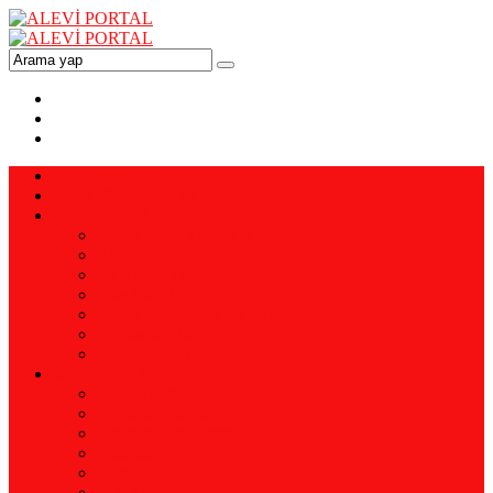
ANA SAYFA
VİZYON-MİSYON
YAZARLAR
Prof. Dr. Ali YAMAN
Ali YENİALTUN
Pir Ahmet DİKME
Enis EMİR
Doç. Dr. Mehmet ERSAL
Doğan BERMEK
Remzi KAPTAN
KÜTÜPHANE
Alevi Tarihi
Kerbela Üzerine
Araştırma İnceleme
Erkanlar
İnanç
Eski Dergiler