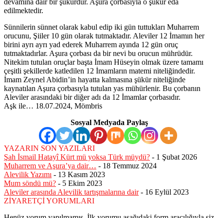
devamına dair bir şükürdür. Aşura çorbasıyla o şükür eda
edilmektedir.
Sünnilerin sünnet olarak kabul edip iki gün tuttukları Muharrem
orucunu, Şiiler 10 gün olarak tutmaktadır. Aleviler 12 İmamın her
birini ayrı ayrı yad ederek Muharrem ayında 12 gün oruç
tutmaktadırlar. Aşura çorbası da bir nevi bu orucun mührüdür.
Nitekim tutulan oruçlar başta İmam Hüseyin olmak üzere tamamı
çeşitli şekillerde katledilen 12 İmamların matemi niteliğindedir.
İmam Zeynel Abidin’in hayatta kalmasına şükür niteliğinde
kaynatılan Aşura çorbasıyla tutulan yas mühürlenir. Bu çorbanın
Aleviler arasındaki bir diğer adı da 12 İmamlar çorbasıdır.
Aşk ile… 18.07.2024, Mömbris
Sosyal Medyada Paylaş
YAZARIN SON YAZILARI
Şah İsmail Hatayî Kürt mü yoksa Türk müydü?
-
1 Şubat 2026
Muharrem ve Aşura’ya dair…
-
18 Temmuz 2024
Alevilik Yazımı
-
13 Kasım 2023
Mum söndü mü?
-
5 Ekim 2023
Aleviler arasında Alevilik tartışmalarına dair
-
16 Eylül 2023
ZİYARETÇİ YORUMLARI
Henüz yorum yapılmamış. İlk yorumu aşağıdaki form aracılığıyla siz