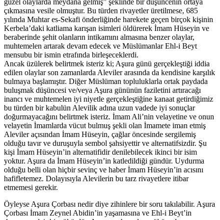
güzel olaylarda meydana gelmiş” şeklinde bir düşüncenin ortaya
çıkmasına vesile olmuştur. Bu türden rivayetler üretilmese, 685
yılında Muhtar es-Sekafi önderliğinde harekete geçen birçok kişinin
Kerbela’daki katliama karışan isimleri öldürerek İmam Hüseyin ve
beraberinde şehit olanların intikamını almasına benzer olaylar,
muhtemelen artarak devam edecek ve Müslümanlar Ehl-i Beyt
mensubu bir ismin etrafında birleşeceklerdi.
Ancak üzülerek belirtmek isteriz ki; Aşura günü gerçekleştiği iddia
edilen olaylar son zamanlarda Aleviler arasında da kendisine karşılık
bulmaya başlamıştır. Diğer Müslüman topluluklarla ortak paydada
buluşmak düşüncesi ve/veya Aşura gününün faziletini artıracağı
inancı ve muhtemelen iyi niyetle gerçekleştiğine kanaat getirdiğimiz
bu türden bir kabulün Alevilik adına uzun vadede iyi sonuçlar
doğurmayacağını belirtmek isteriz. İmam Ali’nin velayetine ve onun
velayetin İmamlarda vücut bulmuş şekli olan İmamete iman etmiş
Aleviler açısından İmam Hüseyin, çağlar öncesinde sergilemiş
olduğu tavır ve duruşuyla sembol şahsiyettir ve alternatifsizdir. Şu
kişi İmam Hüseyin’in alternatifidir denilebilecek ikinci bir isim
yoktur. Aşura da İmam Hüseyin’in katledildiği gündür. Uydurma
olduğu belli olan hiçbir sevinç ve haber İmam Hüseyin’in acısını
hafifletemez. Dolayısıyla Alevilerin bu tarz rivayetlere itibar
etmemesi gerekir.
Öyleyse Aşura Çorbası nedir diye zihinlere bir soru takılabilir. Aşura
Çorbası İmam Zeynel Abidin’in yaşamasına ve Ehl-i Beyt’in