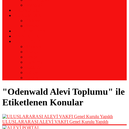
Biyografi
KRONOLOJİ
KURUMLAR
Türkiye
Avrupa
ALEVİ MEDYA
HABERLER
LANGUAGE
Almanca
Arapça
Farsça
Fransızca
İngilizce
Kürtçe
Zazaca
"Odenwald Alevi Toplumu" ile
Etiketlenen Konular
ULUSLARARASI ALEVİ VAKFI Genel Kurulu Yapıldı