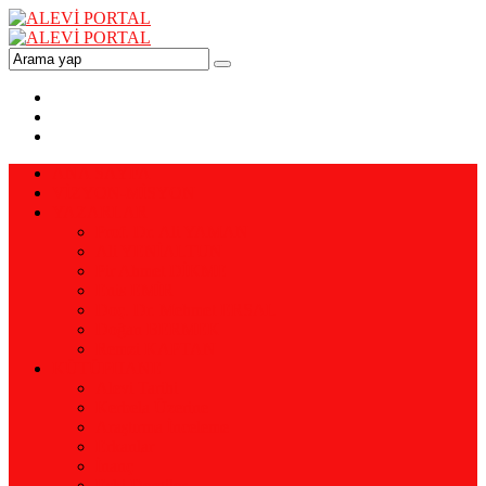
ANA SAYFA
VİZYON-MİSYON
YAZARLAR
Prof. Dr. Ali YAMAN
Ali YENİALTUN
Pir Ahmet DİKME
Enis EMİR
Doç. Dr. Mehmet ERSAL
Doğan BERMEK
Remzi KAPTAN
KÜTÜPHANE
Alevi Tarihi
Kerbela Üzerine
Araştırma İnceleme
Erkanlar
İnanç
Eski Dergiler