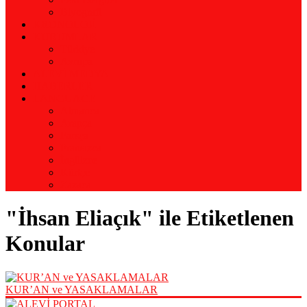
Biyografi
KRONOLOJİ
KURUMLAR
Türkiye
Avrupa
ALEVİ MEDYA
HABERLER
LANGUAGE
Almanca
Arapça
Farsça
Fransızca
İngilizce
Kürtçe
Zazaca
"İhsan Eliaçık" ile Etiketlenen
Konular
KUR’AN ve YASAKLAMALAR