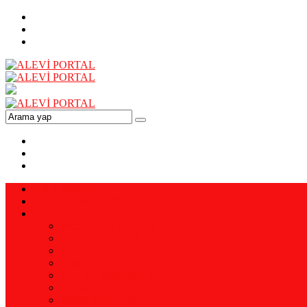
ANA SAYFA
VİZYON-MİSYON
YAZARLAR
Prof. Dr. Ali YAMAN
Ali YENİALTUN
Pir Ahmet DİKME
Enis EMİR
Doç. Dr. Mehmet ERSAL
Doğan BERMEK
Remzi KAPTAN