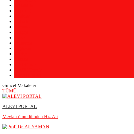
Makaleler
Röportaj
Ocaklar
Haberler
Almanca
Arapça
Farsça
Fransızca
İngilizce
Kürtçe
Zazaca
UADE Vakfı
UADE Teşvik
Alevi Bilgileri
Güncel Makaleler
TÜMÜ
ALEVİ PORTAL
Mevlana’nın dilinden Hz. Ali