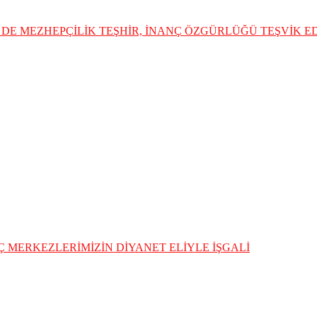
DE MEZHEPÇİLİK TEŞHİR, İNANÇ ÖZGÜRLÜĞÜ TEŞVİK 
 MERKEZLERİMİZİN DİYANET ELİYLE İŞGALİ