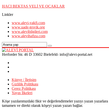
HACI BEKTAŞ VELİ VE OCAKLAR
Linkler
www.alevi-vakfi.com
www.uade-tesvik.org
www.alevibilgileri.com
www.alevihafiza.com
Herforder Str. 46 D 33602 Bielefeld- info@alevi-portal.net
Künye / İletişim
Gizlilik Politikası
Çerez Politikası
Yayın İlkeleri
Köşe yazılarımızdaki fikir ve değerlendirmeler yazıyı yazan yazarlara
tamamen ve direkt olarak köşeyi yazan yazarı bağlar.