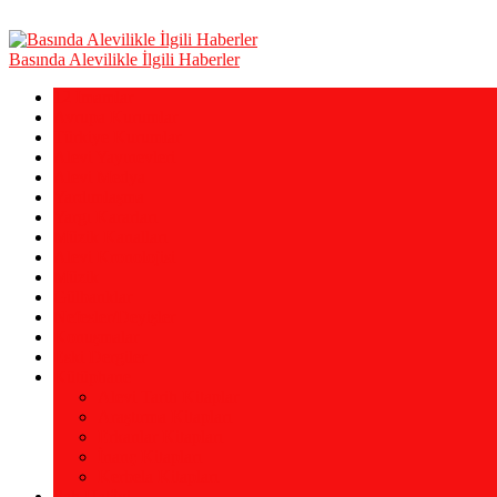
Basında Alevilikle İlgili Haberler
12 İmamlar
Avrupa Kurumlar
Türkiye Kurumlar
Alevi Yayınevleri
Alevi Medya
Yardımlaşma
Yargı Kararları
Müzik Kanalları
Alevi Kronolojisi
Müzik
Gülbanklar
Nefesler/Deyişler
Konuşmalar
Eski Dergiler
Kütüphane
Alevi Tarih Kitaplar
Araştırma Kitapları
Erkanlar Kitapları
İnanç Kitapları
Kerbela Kitapları
Şah Hatâyi