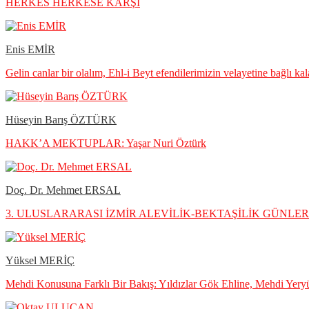
HERKES HERKESE KARŞI
Enis EMİR
Gelin canlar bir olalım, Ehl-i Beyt efendilerimizin velayetine bağlı ka
Hüseyin Barış ÖZTÜRK
HAKK’A MEKTUPLAR: Yaşar Nuri Öztürk
Doç. Dr. Mehmet ERSAL
3. ULUSLARARASI İZMİR ALEVİLİK-BEKTAŞİLİK GÜNLERİ 
Yüksel MERİÇ
Mehdi Konusuna Farklı Bir Bakış: Yıldızlar Gök Ehline, Mehdi Yery