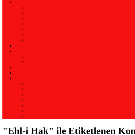
KÜTÜPHANE
Alevi Tarihi
Kerbela Üzerine
Araştırma İnceleme
Erkanlar
İnanç
Eski Dergiler
Biyografi
KRONOLOJİ
KURUMLAR
Türkiye
Avrupa
ALEVİ MEDYA
HABERLER
LANGUAGE
Almanca
Arapça
Farsça
Fransızca
İngilizce
Kürtçe
Zazaca
"Ehl-i Hak" ile Etiketlenen Ko