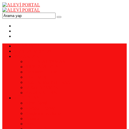
ANA SAYFA
VİZYON-MİSYON
YAZARLAR
Prof. Dr. Ali YAMAN
Ali YENİALTUN
Pir Ahmet DİKME
Enis EMİR
Doç. Dr. Mehmet ERSAL
Doğan BERMEK
Remzi KAPTAN
KÜTÜPHANE
Alevi Tarihi
Kerbela Üzerine
Araştırma İnceleme
Erkanlar
İnanç
Eski Dergiler