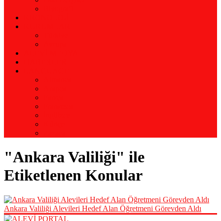
Biyografi
KRONOLOJİ
KURUMLAR
Türkiye
Avrupa
ALEVİ MEDYA
HABERLER
LANGUAGE
Almanca
Arapça
Farsça
Fransızca
İngilizce
Kürtçe
Zazaca
"Ankara Valiliği" ile
Etiketlenen Konular
Ankara Valiliği Alevileri Hedef Alan Öğretmeni Görevden Aldı