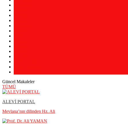
Makaleler
Röportaj
Ocaklar
Haberler
Almanca
Arapça
Farsça
Fransızca
İngilizce
Kürtçe
Zazaca
UADE Vakfı
UADE Teşvik
Alevi Bilgileri
Güncel Makaleler
TÜMÜ
ALEVİ PORTAL
Mevlana’nın dilinden Hz. Ali