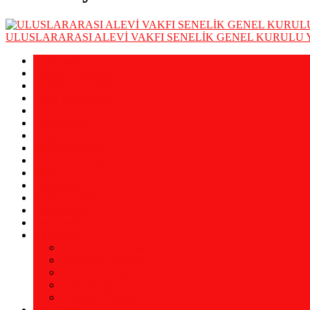
ULUSLARARASI ALEVİ VAKFI SENELİK GENEL KURULU 
12 İmamlar
Avrupa Kurumlar
Türkiye Kurumlar
Alevi Yayınevleri
Alevi Medya
Yardımlaşma
Yargı Kararları
Müzik Kanalları
Alevi Kronolojisi
Müzik
Gülbanklar
Nefesler/Deyişler
Konuşmalar
Eski Dergiler
Kütüphane
Alevi Tarih Kitaplar
Araştırma Kitapları
Erkanlar Kitapları
İnanç Kitapları
Kerbela Kitapları
Şah Hatâyi