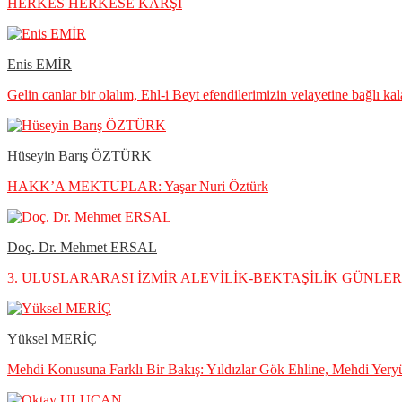
HERKES HERKESE KARŞI
Enis EMİR
Gelin canlar bir olalım, Ehl-i Beyt efendilerimizin velayetine bağlı ka
Hüseyin Barış ÖZTÜRK
HAKK’A MEKTUPLAR: Yaşar Nuri Öztürk
Doç. Dr. Mehmet ERSAL
3. ULUSLARARASI İZMİR ALEVİLİK-BEKTAŞİLİK GÜNLERİ 
Yüksel MERİÇ
Mehdi Konusuna Farklı Bir Bakış: Yıldızlar Gök Ehline, Mehdi Yery