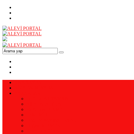
ANA SAYFA
VİZYON-MİSYON
YAZARLAR
Prof. Dr. Ali YAMAN
Ali YENİALTUN
Pir Ahmet DİKME
Enis EMİR
Doç. Dr. Mehmet ERSAL
Doğan BERMEK
Remzi KAPTAN