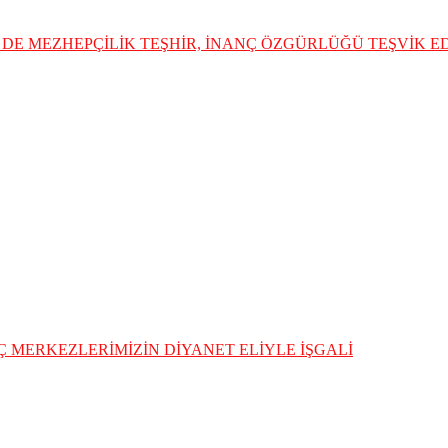
DE MEZHEPÇİLİK TEŞHİR, İNANÇ ÖZGÜRLÜĞÜ TEŞVİK 
 MERKEZLERİMİZİN DİYANET ELİYLE İŞGALİ