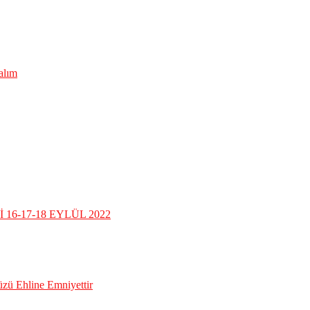
lalım
16-17-18 EYLÜL 2022
üzü Ehline Emniyettir