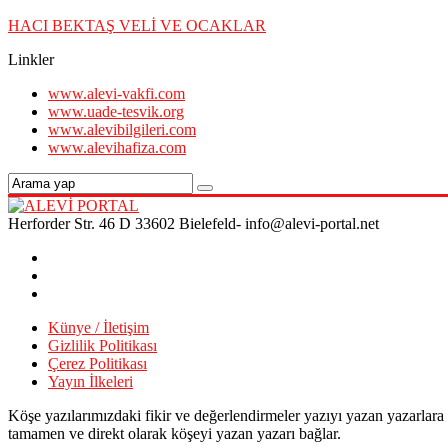
HACI BEKTAŞ VELİ VE OCAKLAR
Linkler
www.alevi-vakfi.com
www.uade-tesvik.org
www.alevibilgileri.com
www.alevihafiza.com
Herforder Str. 46 D 33602 Bielefeld- info@alevi-portal.net
Künye / İletişim
Gizlilik Politikası
Çerez Politikası
Yayın İlkeleri
Köşe yazılarımızdaki fikir ve değerlendirmeler yazıyı yazan yazarlara
tamamen ve direkt olarak köşeyi yazan yazarı bağlar.