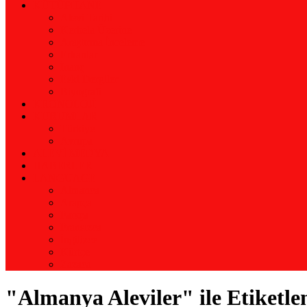
KÜTÜPHANE
Alevi Tarihi
Kerbela Üzerine
Araştırma İnceleme
Erkanlar
İnanç
Eski Dergiler
Biyografi
KRONOLOJİ
KURUMLAR
Türkiye
Avrupa
ALEVİ MEDYA
HABERLER
LANGUAGE
Almanca
Arapça
Farsça
Fransızca
İngilizce
Kürtçe
Zazaca
"Almanya Aleviler" ile Etiketl