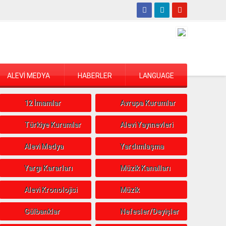
ALEVİ MEDYA
HABERLER
LANGUAGE
12 İmamlar
Avrupa Kurumlar
Türkiye Kurumlar
Alevi Yayınevleri
Alevi Medya
Yardımlaşma
Yargı Kararları
Müzik Kanalları
Alevi Kronolojisi
Müzik
Gülbanklar
Nefesler/Deyişler