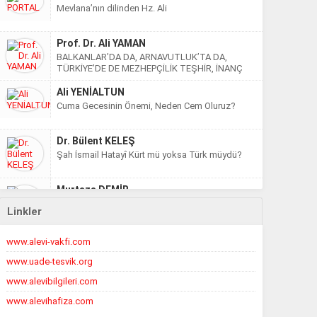
Mevlana’nın dilinden Hz. Ali
Prof. Dr. Ali YAMAN
BALKANLAR’DA DA, ARNAVUTLUK’TA DA,
TÜRKİYE’DE DE MEZHEPÇİLİK TEŞHİR, İNANÇ
ÖZGÜRLÜĞÜ TEŞVİK EDİLMELİ! AMMA…
Ali YENİALTUN
Cuma Gecesinin Önemi, Neden Cem Oluruz?
Dr. Bülent KELEŞ
Şah İsmail Hatayî Kürt mü yoksa Türk müydü?
Murtaza DEMİR
ŞAH KALENDER VELİ DERGAHI VE BENZER ALEVİ
Linkler
İNANÇ MERKEZLERİMİZİN DİYANET ELİYLE
İŞGALİ
Doğan BERMEK
www.alevi-vakfi.com
HERKES HERKESE KARŞI
www.uade-tesvik.org
www.alevibilgileri.com
Enis EMİR
www.alevihafiza.com
Gelin canlar bir olalım, Ehl-i Beyt efendilerimizin
velayetine bağlı kalalım