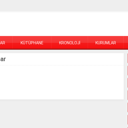
LAR
KÜTÜPHANE
KRONOLOJİ
KURUMLAR
lar