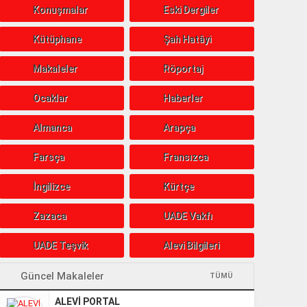
Konuşmalar
Eski Dergiler
Kütüphane
Şah Hatâyi
Makaleler
Röportaj
Ocaklar
Haberler
Almanca
Arapça
Farsça
Fransızca
İngilizce
Kürtçe
Zazaca
UADE Vakfı
UADE Teşvik
Alevi Bilgileri
Güncel Makaleler
TÜMÜ
ALEVİ PORTAL