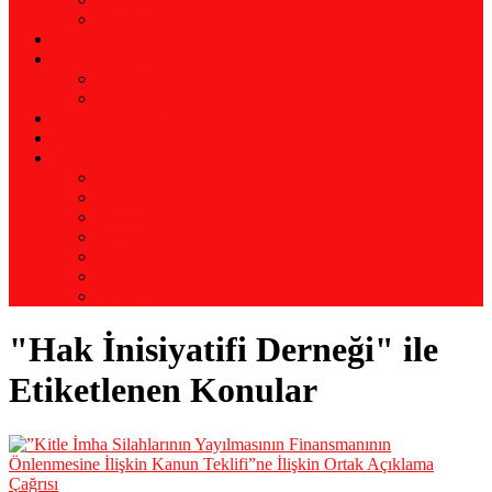
Biyografi
KRONOLOJİ
KURUMLAR
Türkiye
Avrupa
ALEVİ MEDYA
HABERLER
LANGUAGE
Almanca
Arapça
Farsça
Fransızca
İngilizce
Kürtçe
Zazaca
"Hak İnisiyatifi Derneği" ile
Etiketlenen Konular