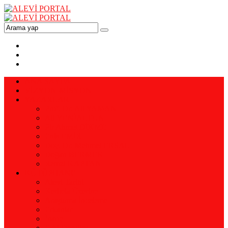
ANA SAYFA
VİZYON-MİSYON
YAZARLAR
Prof. Dr. Ali YAMAN
Ali YENİALTUN
Pir Ahmet DİKME
Enis EMİR
Doç. Dr. Mehmet ERSAL
Doğan BERMEK
Remzi KAPTAN
KÜTÜPHANE
Alevi Tarihi
Kerbela Üzerine
Araştırma İnceleme
Erkanlar
İnanç
Eski Dergiler