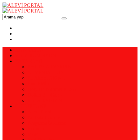
ANA SAYFA
VİZYON-MİSYON
YAZARLAR
Prof. Dr. Ali YAMAN
Ali YENİALTUN
Pir Ahmet DİKME
Enis EMİR
Doç. Dr. Mehmet ERSAL
Doğan BERMEK
Remzi KAPTAN
KÜTÜPHANE
Alevi Tarihi
Kerbela Üzerine
Araştırma İnceleme
Erkanlar
İnanç
Eski Dergiler