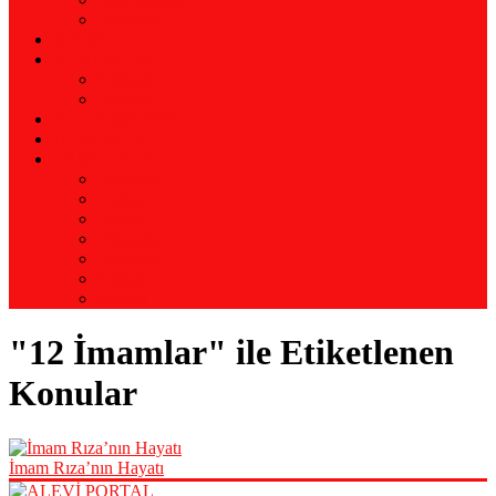
Biyografi
KRONOLOJİ
KURUMLAR
Türkiye
Avrupa
ALEVİ MEDYA
HABERLER
LANGUAGE
Almanca
Arapça
Farsça
Fransızca
İngilizce
Kürtçe
Zazaca
"12 İmamlar" ile Etiketlenen
Konular
İmam Rıza’nın Hayatı