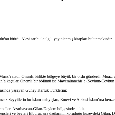
bitirdi. Alevi tarihi ile ilgili yayınlanmış kitapları bulunmaktadır.
Muaz’ı atadı. Onunla birlikte bölgeye büyük bir ordu gönderdi. Muaz, 
tan’a kaçtılar. Önemli bir bölümü ise Maveraünnehir’e (Seyhun-Ceyhun n
kasında yaşayan Güney Karluk Türklerini;
Ancak Seyyitlerin bu İslam anlayışları, Emevi ve Abbasi İslam’ına benz
emelleri Azarbaycan-Gilan-Deylem bölgesinde atıldı.
ensleri ve beyleri Elburuz sıra dağlarının koruduğu kuzeydeki Gilan, De