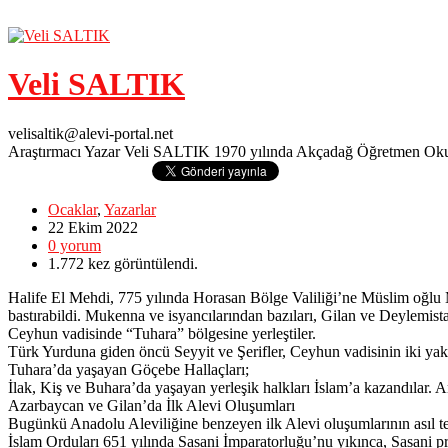
Veli SALTIK
velisaltik@alevi-portal.net
Araştırmacı Yazar Veli SALTIK 1970 yılında Akçadağ Öğretmen Okulu'nu 
Ocaklar
,
Yazarlar
22 Ekim
2022
0
yorum
1.772
kez görüntülendi.
Halife El Mehdi, 775 yılında Horasan Bölge Valiliği’ne Müslim oğlu 
bastırabildi. Mukenna ve isyancılarından bazıları, Gilan ve Deylemis
Ceyhun vadisinde “Tuhara” bölgesine yerleştiler.
Türk Yurduna giden öncü Seyyit ve Şerifler, Ceyhun vadisinin iki ya
Tuhara’da yaşayan Göçebe Hallaçları;
İlak, Kiş ve Buhara’da yaşayan yerleşik halkları İslam’a kazandılar. 
Azarbaycan ve Gilan’da İlk Alevi Oluşumları
Bugünkü Anadolu Aleviliğine benzeyen ilk Alevi oluşumlarının asıl t
İslam Orduları 651 yılında Sasani İmparatorluğu’nu yıkınca, Sasani pr