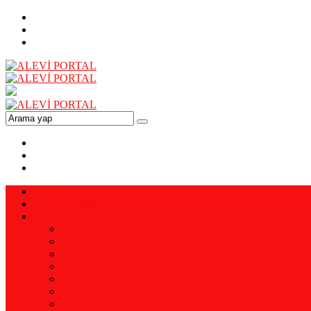
ANA SAYFA
VİZYON-MİSYON
YAZARLAR
Prof. Dr. Ali YAMAN
Ali YENİALTUN
Pir Ahmet DİKME
Enis EMİR
Doç. Dr. Mehmet ERSAL
Doğan BERMEK
Remzi KAPTAN