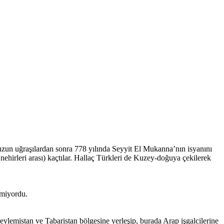
uzun uğraşılardan sonra 778 yılında Seyyit El Mukanna’nın isyanını
ehirleri arası) kaçtılar. Hallaç Türkleri de Kuzey-doğuya çekilerek
emiyordu.
ylemistan ve Tabaristan bölgesine yerleşip, burada Arap işgalcilerine