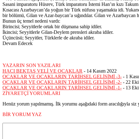
Sasani imparatoru Hüsrev, Türk imparatoru İstemi Han’ın kızı Takum Ha
Kısacası Azarbaycan’da yoğun bir Türk nüfusu yaşamakta idi. Yukarı
bir bölümü, Gilan ve Azar-baycan’a sığındılar. Gilan ve Azarbaycan h
Bunun üç temel nedeni vardı:
Birincisi; Seyyitlerle ortak bir düşmana sahip idiler.
İkincisi; Seyyitlerle Gilan-Deylem prensleri akraba idiler.
Üçüncüsü; Seyyitler, Türklerle de akraba idiler.
Devam Edecek
YAZARIN SON YAZILARI
HACI BEKTAŞ VELİ VE OCAKLAR
-
14 Kasım 2022
OCAKLAR VE OCAKLARIN TARİHSEL GELİŞİMİ -3-
-
1 Kas
OCAKLAR VE OCAKLARIN TARİHSEL GELİŞİMİ -2-
-
22 Ek
OCAKLAR VE OCAKLARIN TARİHSEL GELİŞİMİ -1-
-
13 Ek
ZİYARETÇİ YORUMLARI
Henüz yorum yapılmamış. İlk yorumu aşağıdaki form aracılığıyla siz y
BİR YORUM YAZ