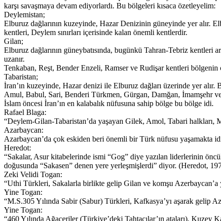
karşı savaşmaya devam ediyorlardı. Bu bölgeleri kısaca özetleyelim:
Deylemistan;
Elburuz dağlarının kuzeyinde, Hazar Denizinin güneyinde yer alır. Elbu
kentleri, Deylem sınırları içerisinde kalan önemli kentlerdir.
Gilan;
Elburuz dağlarının güneybatısında, bugünkü Tahran-Tebriz kentleri ara
uzanır.
Tenkaban, Reşt, Bender Enzeli, Ramser ve Rudişar kentleri bölgenin ö
Tabaristan;
İran’ın kuzeyinde, Hazar denizi ile Elburuz dağları üzerinde yer alı
Amul, Babul, Sari, Benderi Türkmen, Gürgan, Damğan, İmamşehr ve K
İslam öncesi İran’ın en kalabalık nüfusuna sahip bölge bu bölge idi.
Rafael Blaga:
“Deylem-Gilan-Tabaristan’da yaşayan Gilek, Amol, Tabari halkları, M.
Azarbaycan:
Azarbaycan’da çok eskiden beri önemli bir Türk nüfusu yaşamakta id
Heredot:
“Sakalar, Asur kitabelerinde ismi “Gog” diye yazılan liderlerinin ö
doğusunda “Sakasen” denen yere yerleşmişlerdi” diyor. (Heredot, 197
Zeki Velidi Togan:
“Uthi Türkleri, Sakalarla birlikte gelip Gilan ve komşu Azerbaycan’a y
Yine Togan:
“M.S.305 Yılında Sabir (Sabur) Türkleri, Kafkasya’yı aşarak gelip Az
Yine Togan:
“460 Yılında Ağaçeriler (Türkiye’deki Tahtacılar’ın ataları), Kuzey K