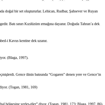
ında doğal bir set oluştururlar. Lehican, Rudbar, Şahsever ve Ruyan
lgedir. Batı sınırı Kızılüzüm ırmağına dayanır. Doğuda Tahran’a dek
mbed-i Kavus kentine dek uzanır.
yor. (Blaga, 1997).
eçmişlerdi. Gence ilinin batısında “Gogaren” denen yere ve Gence’in
 diyor. (Togan, 1981, 169)
al bölgesine yerleş-tiler” diyor. (Togan, 1981, 173; Blaga, 1997, 86).