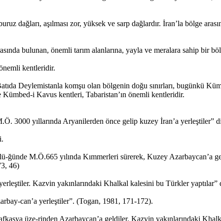
ruz dağları, aşılması zor, yüksek ve sarp dağlardır. İran’la bölge aras
sında bulunan, önemli tarım alanlarına, yayla ve meralara sahip bir bö
nemli kentleridir.
r. Batıda Deylemistanla komşu olan bölgenin doğu sınırları, bugünkü Kü
ümbed-i Kavus kentleri, Tabaristan’ın önemli kentleridir.
Ö. 3000 yıllarında Aryanilerden önce gelip kuzey İran’a yerleştiler” di
i.
ncülü-ğünde M.Ö.665 yılında Kımmerleri sürerek, Kuzey Azarbaycan’a g
3, 46)
erleştiler. Kazvin yakınlarındaki Khalkal kalesini bu Türkler yaptılar”
arbay-can’a yerleştiler”. (Togan, 1981, 171-172).
afkasya üze-rinden Azarbaycan’a geldiler. Kazvin yakınlarındaki Khalkh