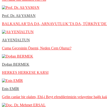
Prof. Dr. Ali YAMAN
BALKANLAR’DA DA, ARNAVUTLUK’TA DA, TÜRKİYE’DE 
Ali YENİALTUN
Cuma Gecesinin Önemi, Neden Cem Oluruz?
Doğan BERMEK
HERKES HERKESE KARŞI
Enis EMİR
Gelin canlar bir olalım, Ehl-i Beyt efendilerimizin velayetine bağlı ka