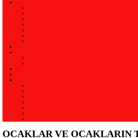
KÜTÜPHANE
Alevi Tarihi
Kerbela Üzerine
Araştırma İnceleme
Erkanlar
İnanç
Eski Dergiler
Biyografi
KRONOLOJİ
KURUMLAR
Türkiye
Avrupa
ALEVİ MEDYA
HABERLER
LANGUAGE
Almanca
Arapça
Farsça
Fransızca
İngilizce
Kürtçe
Zazaca
OCAKLAR VE OCAKLARIN TA