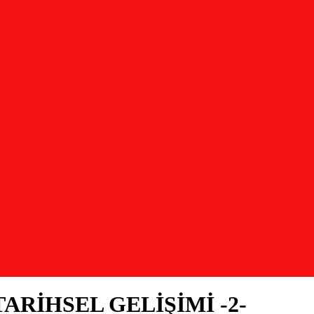
RİHSEL GELİŞİMİ -2-