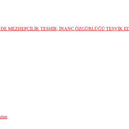
DE MEZHEPÇİLİK TEŞHİR, İNANÇ ÖZGÜRLÜĞÜ TEŞVİK 
lalım