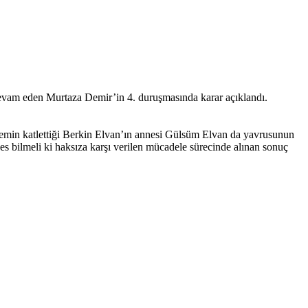
devam eden Murtaza Demir’in 4. duruşmasında karar açıklandı.
stemin katlettiği Berkin Elvan’ın annesi Gülsüm Elvan da yavrusunun
es bilmeli ki haksıza karşı verilen mücadele sürecinde alınan sonuç