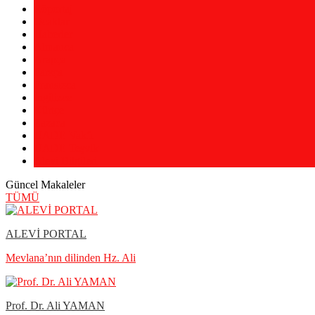
Röportaj
Ocaklar
Haberler
Almanca
Arapça
Farsça
Fransızca
İngilizce
Kürtçe
Zazaca
UADE Vakfı
UADE Teşvik
Alevi Bilgileri
Güncel Makaleler
TÜMÜ
ALEVİ PORTAL
Mevlana’nın dilinden Hz. Ali
Prof. Dr. Ali YAMAN