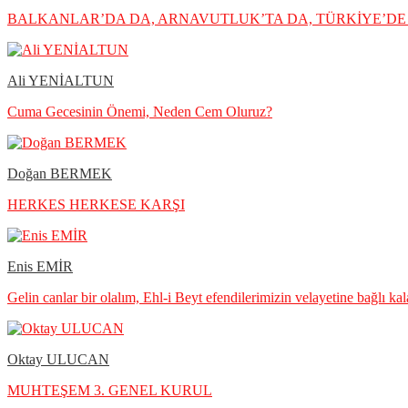
BALKANLAR’DA DA, ARNAVUTLUK’TA DA, TÜRKİYE’DE 
Ali YENİALTUN
Cuma Gecesinin Önemi, Neden Cem Oluruz?
Doğan BERMEK
HERKES HERKESE KARŞI
Enis EMİR
Gelin canlar bir olalım, Ehl-i Beyt efendilerimizin velayetine bağlı ka
Oktay ULUCAN
MUHTEŞEM 3. GENEL KURUL