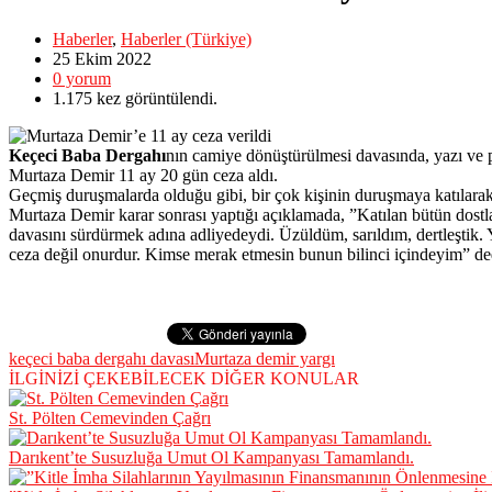
Haberler
,
Haberler (Türkiye)
25 Ekim
2022
0
yorum
1.175
kez görüntülendi.
Keçeci Baba Dergahı
nın camiye dönüştürülmesi davasında, yazı ve 
Murtaza Demir 11 ay 20 gün ceza aldı.
Geçmiş duruşmalarda olduğu gibi, bir çok kişinin duruşmaya katılarak
Murtaza Demir karar sonrası yaptığı açıklamada, ”Katılan bütün dostl
davasını sürdürmek adına adliyedeydi. Üzüldüm, sarıldım, dertleştik. 
ceza değil onurdur. Kimse merak etmesin bunun bilinci içindeyim” de
keçeci baba dergahı davası
Murtaza demir yargı
İLGİNİZİ ÇEKEBİLECEK DİĞER KONULAR
St. Pölten Cemevinden Çağrı
Darıkent’te Susuzluğa Umut Ol Kampanyası Tamamlandı.