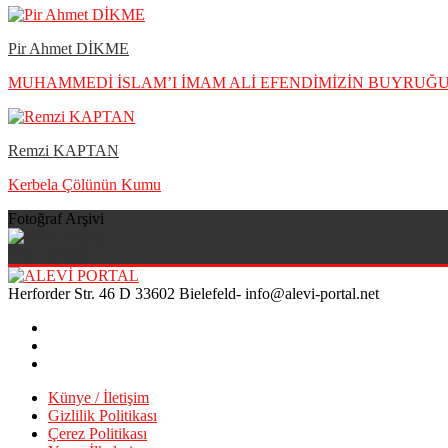
Pir Ahmet DİKME
MUHAMMEDİ İSLAM’I İMAM ALİ EFENDİMİZİN BUYRU
Remzi KAPTAN
Kerbela Çölünün Kumu
Fotoğraf Arşivi
Eski Dergiler
Herforder Str. 46 D 33602 Bielefeld- info@alevi-portal.net
Künye / İletişim
Gizlilik Politikası
Çerez Politikası