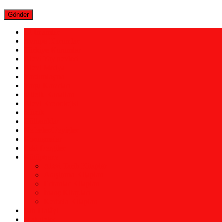
12 İmamlar
Avrupa Kurumlar
Türkiye Kurumlar
Alevi Yayınevleri
Alevi Medya
Yardımlaşma
Yargı Kararları
Müzik Kanalları
Alevi Kronolojisi
Müzik
Gülbanklar
Nefesler/Deyişler
Konuşmalar
Eski Dergiler
Kütüphane
Alevi Tarih Kitaplar
Araştırma Kitapları
Erkanlar Kitapları
İnanç Kitapları
Kerbela Kitapları
Şah Hatâyi
Makaleler