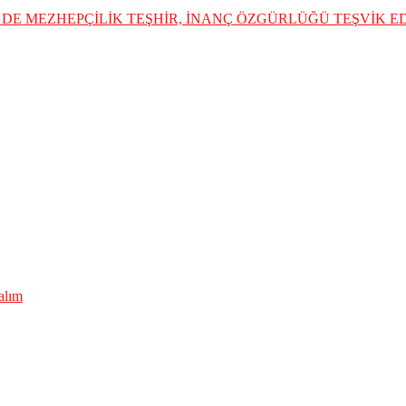
DE MEZHEPÇİLİK TEŞHİR, İNANÇ ÖZGÜRLÜĞÜ TEŞVİK 
lalım