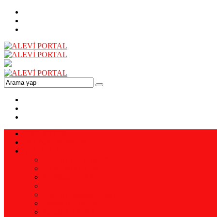
ANA SAYFA
VİZYON-MİSYON
YAZARLAR
Prof. Dr. Ali YAMAN
Ali YENİALTUN
Pir Ahmet DİKME
Enis EMİR
Doç. Dr. Mehmet ERSAL
Doğan BERMEK
Remzi KAPTAN