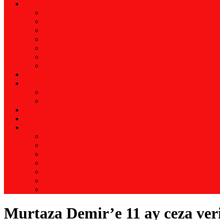
KÜTÜPHANE
Alevi Tarihi
Kerbela Üzerine
Araştırma İnceleme
Erkanlar
İnanç
Eski Dergiler
Biyografi
KRONOLOJİ
KURUMLAR
Türkiye
Avrupa
ALEVİ MEDYA
HABERLER
LANGUAGE
Almanca
Arapça
Farsça
Fransızca
İngilizce
Kürtçe
Zazaca
Murtaza Demir’e 11 ay ceza veri