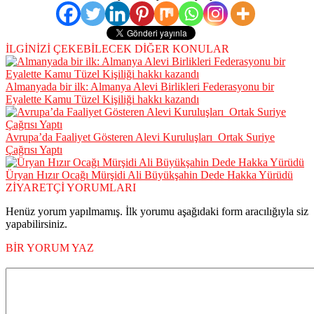
İLGİNİZİ ÇEKEBİLECEK DİĞER KONULAR
Almanyada bir ilk: Almanya Alevi Birlikleri Federasyonu bir
Eyalette Kamu Tüzel Kişiliği hakkı kazandı
Avrupa’da Faaliyet Gösteren Alevi Kuruluşları Ortak Suriye
Çağrısı Yaptı
Üryan Hızır Ocağı Mürşidi Ali Büyükşahin Dede Hakka Yürüdü
ZİYARETÇİ YORUMLARI
Henüz yorum yapılmamış. İlk yorumu aşağıdaki form aracılığıyla siz
yapabilirsiniz.
BİR YORUM YAZ