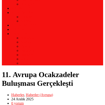
Biyografi
KRONOLOJİ
KURUMLAR
Türkiye
Avrupa
ALEVİ MEDYA
HABERLER
LANGUAGE
Almanca
Arapça
Farsça
Fransızca
İngilizce
Kürtçe
Zazaca
11. Avrupa Ocakzadeler
Buluşması Gerçekleşti
Haberler
,
Haberler (Avrupa)
24 Aralık
2025
0
yorum