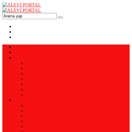
ANA SAYFA
VİZYON-MİSYON
YAZARLAR
Prof. Dr. Ali YAMAN
Ali YENİALTUN
Pir Ahmet DİKME
Enis EMİR
Doç. Dr. Mehmet ERSAL
Doğan BERMEK
Remzi KAPTAN
KÜTÜPHANE
Alevi Tarihi
Kerbela Üzerine
Araştırma İnceleme
Erkanlar
İnanç
Eski Dergiler