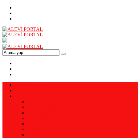
ANA SAYFA
VİZYON-MİSYON
YAZARLAR
Prof. Dr. Ali YAMAN
Ali YENİALTUN
Pir Ahmet DİKME
Enis EMİR
Doç. Dr. Mehmet ERSAL
Doğan BERMEK
Remzi KAPTAN