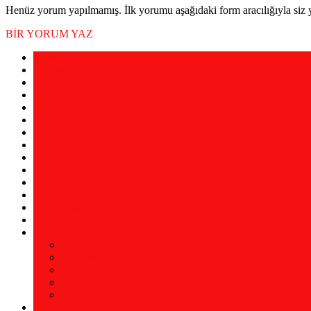
Henüz yorum yapılmamış. İlk yorumu aşağıdaki form aracılığıyla siz y
BİR YORUM YAZ
12 İmamlar
Avrupa Kurumlar
Türkiye Kurumlar
Alevi Yayınevleri
Alevi Medya
Yardımlaşma
Yargı Kararları
Müzik Kanalları
Alevi Kronolojisi
Müzik
Gülbanklar
Nefesler/Deyişler
Konuşmalar
Eski Dergiler
Kütüphane
Alevi Tarih Kitaplar
Araştırma Kitapları
Erkanlar Kitapları
İnanç Kitapları
Kerbela Kitapları
Şah Hatâyi