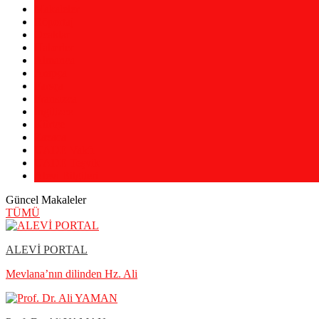
Makaleler
Röportaj
Ocaklar
Haberler
Almanca
Arapça
Farsça
Fransızca
İngilizce
Kürtçe
Zazaca
UADE Vakfı
UADE Teşvik
Alevi Bilgileri
Güncel Makaleler
TÜMÜ
ALEVİ PORTAL
Mevlana’nın dilinden Hz. Ali