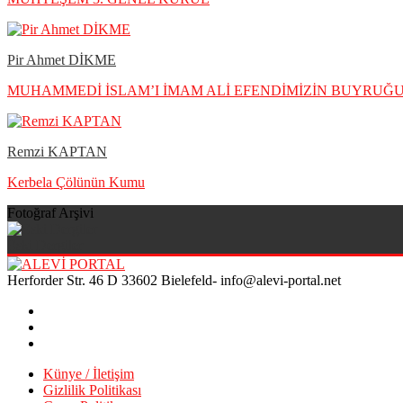
Pir Ahmet DİKME
MUHAMMEDİ İSLAM’I İMAM ALİ EFENDİMİZİN BUYRU
Remzi KAPTAN
Kerbela Çölünün Kumu
Fotoğraf Arşivi
Eski Dergiler
Herforder Str. 46 D 33602 Bielefeld- info@alevi-portal.net
Künye / İletişim
Gizlilik Politikası