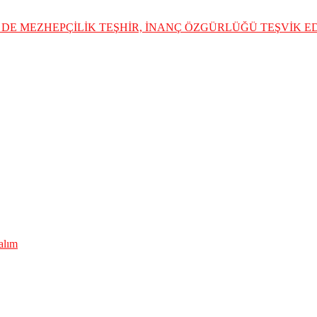
DE MEZHEPÇİLİK TEŞHİR, İNANÇ ÖZGÜRLÜĞÜ TEŞVİK 
lalım