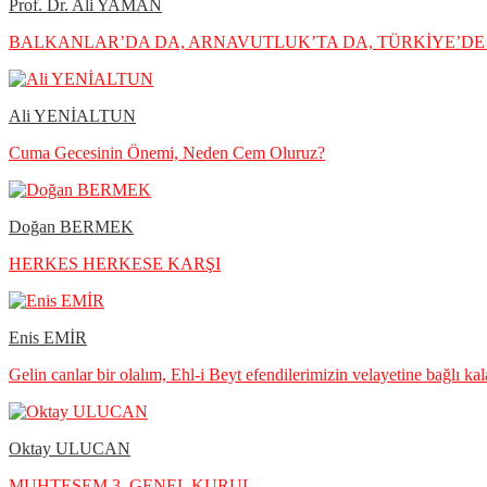
Prof. Dr. Ali YAMAN
BALKANLAR’DA DA, ARNAVUTLUK’TA DA, TÜRKİYE’DE 
Ali YENİALTUN
Cuma Gecesinin Önemi, Neden Cem Oluruz?
Doğan BERMEK
HERKES HERKESE KARŞI
Enis EMİR
Gelin canlar bir olalım, Ehl-i Beyt efendilerimizin velayetine bağlı ka
Oktay ULUCAN
MUHTEŞEM 3. GENEL KURUL