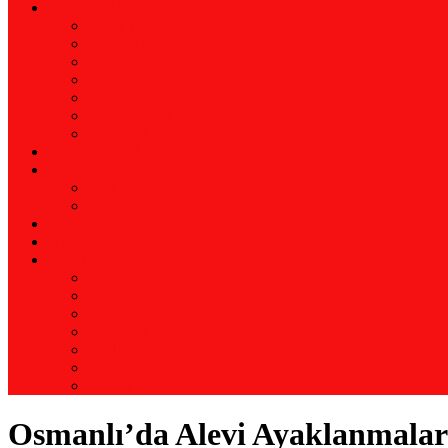
KÜTÜPHANE
Alevi Tarihi
Kerbela Üzerine
Araştırma İnceleme
Erkanlar
İnanç
Eski Dergiler
Biyografi
KRONOLOJİ
KURUMLAR
Türkiye
Avrupa
ALEVİ MEDYA
HABERLER
LANGUAGE
Almanca
Arapça
Farsça
Fransızca
İngilizce
Kürtçe
Zazaca
Osmanlı’da Alevi Ayaklanmalar