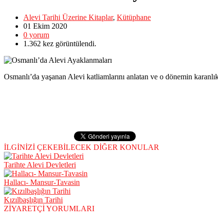
Alevi Tarihi Üzerine Kitaplar
,
Kütüphane
01 Ekim
2020
0
yorum
1.362
kez görüntülendi.
Osmanlı’da yaşanan Alevi katliamlarını anlatan ve o dönemin karanlık s
İLGİNİZİ ÇEKEBİLECEK DİĞER KONULAR
Tarihte Alevi Devletleri
Hallacı- Mansur-Tavasin
Kızılbaşlığın Tarihi
ZİYARETÇİ YORUMLARI