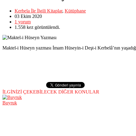
Kerbela İle İlgili Kitaplar
,
Kütüphane
03 Ekim
2020
1
yorum
1.558
kez görüntülendi.
Maktel-i Hüseyn yazması İmam Hüseyin-i Deşt-i Kerbelâ’nın yaşadığı sı
İLGİNİZİ ÇEKEBİLECEK DİĞER KONULAR
Buyruk