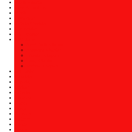
Müzik Kanalları
Alevi Kronolojisi
Müzik
Gülbanklar
Nefesler/Deyişler
Konuşmalar
Eski Dergiler
Kütüphane
Alevi Tarih Kitaplar
Araştırma Kitapları
Erkanlar Kitapları
İnanç Kitapları
Kerbela Kitapları
Şah Hatâyi
Makaleler
Röportaj
Ocaklar
Haberler
Almanca
Arapça
Farsça
Fransızca
İngilizce
Kürtçe
Zazaca