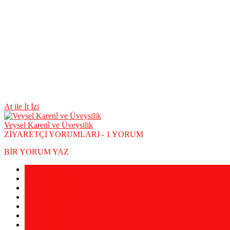
At ile İt İzi
Veysel Karenî ve Üveysilik
ZİYARETÇİ YORUMLARI - 1 YORUM
BİR YORUM YAZ
12 İmamlar
Avrupa Kurumlar
Türkiye Kurumlar
Alevi Yayınevleri
Alevi Medya
Yardımlaşma
Yargı Kararları