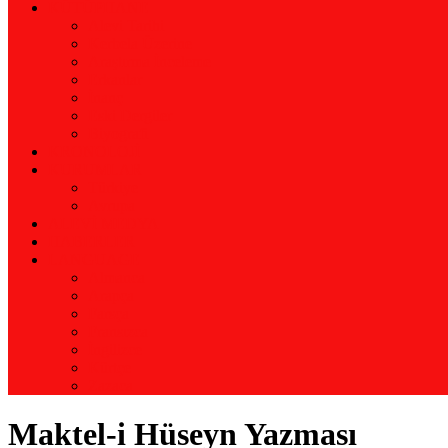
KÜTÜPHANE
Alevi Tarihi
Kerbela Üzerine
Araştırma İnceleme
Erkanlar
İnanç
Eski Dergiler
Biyografi
KRONOLOJİ
KURUMLAR
Türkiye
Avrupa
ALEVİ MEDYA
HABERLER
LANGUAGE
Almanca
Arapça
Farsça
Fransızca
İngilizce
Kürtçe
Zazaca
Maktel-i Hüseyn Yazması