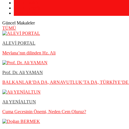
UADE Vakfı
UADE Teşvik
Alevi Bilgileri
Güncel Makaleler
TÜMÜ
ALEVİ PORTAL
Mevlana’nın dilinden Hz. Ali
Prof. Dr. Ali YAMAN
BALKANLAR’DA DA, ARNAVUTLUK’TA DA, TÜRKİYE’DE 
Ali YENİALTUN
Cuma Gecesinin Önemi, Neden Cem Oluruz?