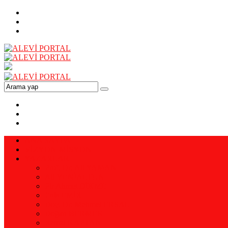
ANA SAYFA
VİZYON-MİSYON
YAZARLAR
Prof. Dr. Ali YAMAN
Ali YENİALTUN
Pir Ahmet DİKME
Enis EMİR
Doç. Dr. Mehmet ERSAL
Doğan BERMEK
Remzi KAPTAN