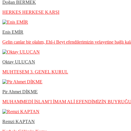
Doğan BERMEK
HERKES HERKESE KARŞI
Enis EMİR
Gelin canlar bir olalım, Ehl-i Beyt efendilerimizin velayetine bağlı ka
Oktay ULUCAN
MUHTEŞEM 3. GENEL KURUL
Pir Ahmet DİKME
MUHAMMEDİ İSLAM’I İMAM ALİ EFENDİMİZİN BUYRU
Remzi KAPTAN