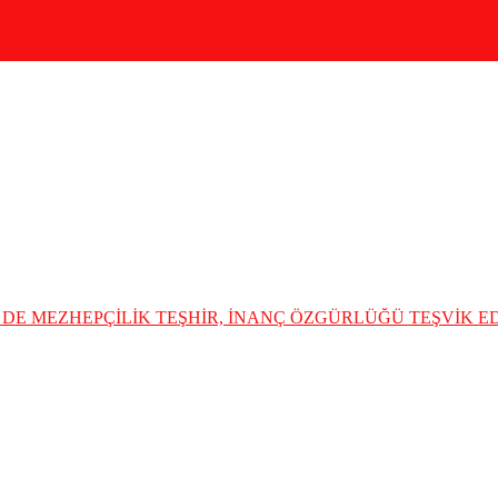
DE MEZHEPÇİLİK TEŞHİR, İNANÇ ÖZGÜRLÜĞÜ TEŞVİK 