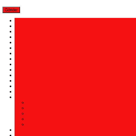
12 İmamlar
Avrupa Kurumlar
Türkiye Kurumlar
Alevi Yayınevleri
Alevi Medya
Yardımlaşma
Yargı Kararları
Müzik Kanalları
Alevi Kronolojisi
Müzik
Gülbanklar
Nefesler/Deyişler
Konuşmalar
Eski Dergiler
Kütüphane
Alevi Tarih Kitaplar
Araştırma Kitapları
Erkanlar Kitapları
İnanç Kitapları
Kerbela Kitapları
Şah Hatâyi
Makaleler