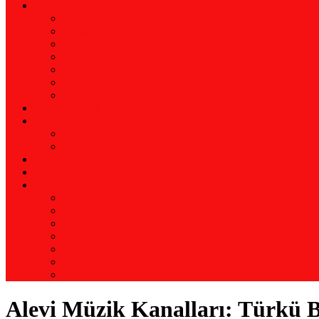
KÜTÜPHANE
Alevi Tarihi
Kerbela Üzerine
Araştırma İnceleme
Erkanlar
İnanç
Eski Dergiler
Biyografi
KRONOLOJİ
KURUMLAR
Türkiye
Avrupa
ALEVİ MEDYA
HABERLER
LANGUAGE
Almanca
Arapça
Farsça
Fransızca
İngilizce
Kürtçe
Zazaca
Alevi Müzik Kanalları: Türkü 