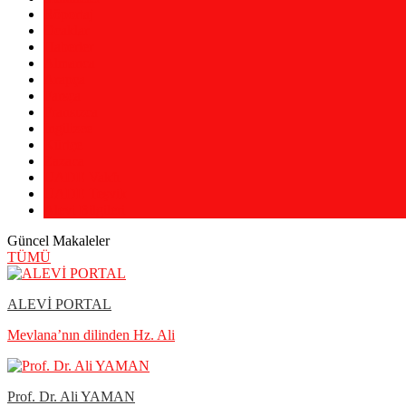
Röportaj
Ocaklar
Haberler
Almanca
Arapça
Farsça
Fransızca
İngilizce
Kürtçe
Zazaca
UADE Vakfı
UADE Teşvik
Alevi Bilgileri
Güncel Makaleler
TÜMÜ
ALEVİ PORTAL
Mevlana’nın dilinden Hz. Ali
Prof. Dr. Ali YAMAN