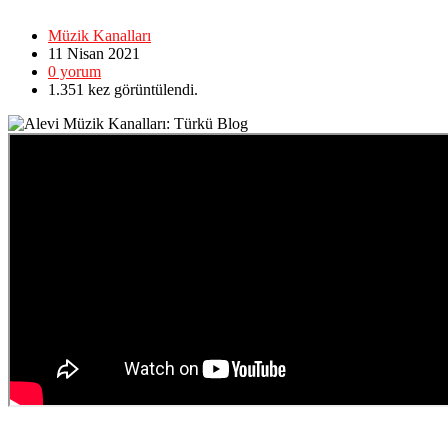
Müzik Kanalları
11 Nisan
2021
0
yorum
1.351
kez görüntülendi.