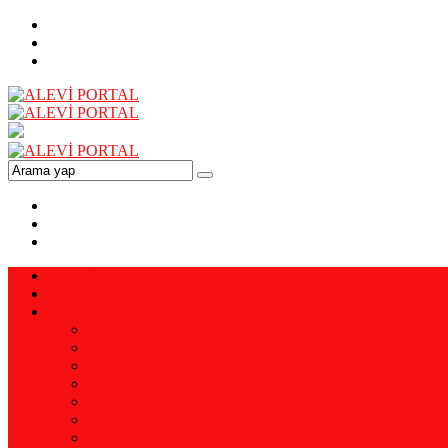
ANA SAYFA
VİZYON-MİSYON
YAZARLAR
Prof. Dr. Ali YAMAN
Ali YENİALTUN
Pir Ahmet DİKME
Enis EMİR
Doç. Dr. Mehmet ERSAL
Doğan BERMEK
Remzi KAPTAN