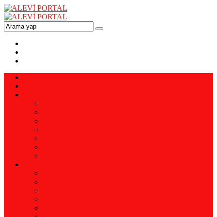
ANA SAYFA
VİZYON-MİSYON
YAZARLAR
Prof. Dr. Ali YAMAN
Ali YENİALTUN
Pir Ahmet DİKME
Enis EMİR
Doç. Dr. Mehmet ERSAL
Doğan BERMEK
Remzi KAPTAN
KÜTÜPHANE
Alevi Tarihi
Kerbela Üzerine
Araştırma İnceleme
Erkanlar
İnanç
Eski Dergiler