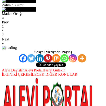
Zalimin Zulmü
Maden Ocağı
«
Prev
1
/
7
Next
»
Sosyal Medyada Paylaş
Alevi Deyişleri
Alevi Portal
Hasret Gütekin
İLGİNİZİ ÇEKEBİLECEK DİĞER KONULAR