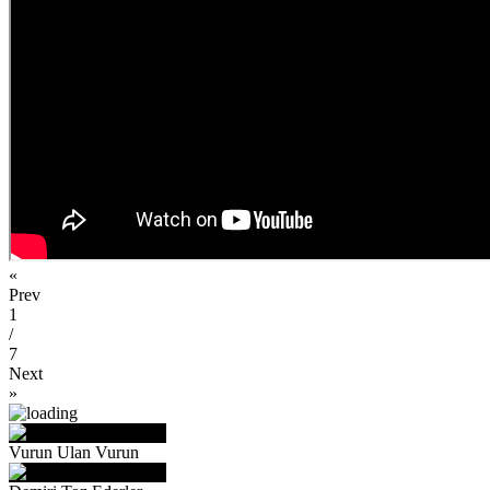
«
Prev
1
/
7
Next
»
Vurun Ulan Vurun