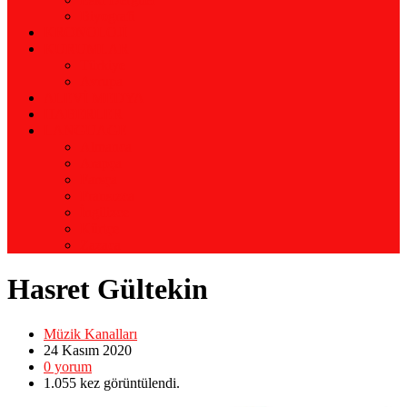
Biyografi
KRONOLOJİ
KURUMLAR
Türkiye
Avrupa
ALEVİ MEDYA
HABERLER
LANGUAGE
Almanca
Arapça
Farsça
Fransızca
İngilizce
Kürtçe
Zazaca
Hasret Gültekin
Müzik Kanalları
24 Kasım
2020
0
yorum
1.055
kez görüntülendi.