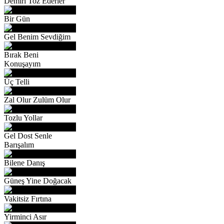
Demiri Toz Ederler
Bir Gün
Gel Benim Sevdiğim
Bırak Beni
Konuşayım
Üç Telli
Zal Olur Zulüm Olur
Tozlu Yollar
Gel Dost Senle
Barışalım
Bilene Danış
Güneş Yine Doğacak
Vakitsiz Fırtına
Yirminci Asır