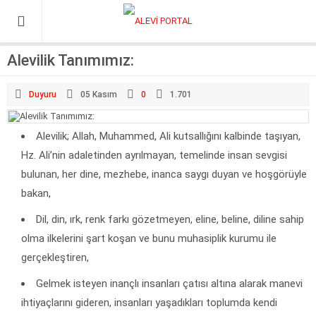
Alevilik Tanımımız:
Duyuru
05 Kasım
0
1.701
Alevilik; Allah, Muhammed, Ali kutsallığını kalbinde taşıyan,
Hz. Ali’nin adaletinden ayrılmayan, temelinde insan sevgisi
bulunan, her dine, mezhebe, inanca saygı duyan ve hoşgörüyle
bakan,
Dil, din, ırk, renk farkı gözetmeyen, eline, beline, diline sahip
olma ilkelerini şart koşan ve bunu muhasiplik kurumu ile
gerçekleştiren,
Gelmek isteyen inançlı insanları çatısı altına alarak manevi
ihtiyaçlarını gideren, insanları yaşadıkları toplumda kendi