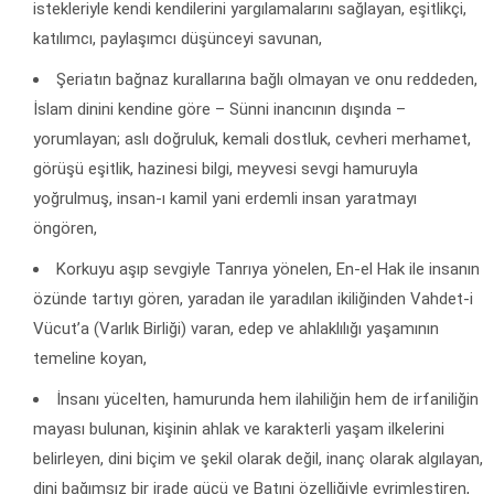
istekleriyle kendi kendilerini yargılamalarını sağlayan, eşitlikçi,
katılımcı, paylaşımcı düşünceyi savunan,
Şeriatın bağnaz kurallarına bağlı olmayan ve onu reddeden,
İslam dinini kendine göre – Sünni inancının dışında –
yorumlayan; aslı doğruluk, kemali dostluk, cevheri merhamet,
görüşü eşitlik, hazinesi bilgi, meyvesi sevgi hamuruyla
yoğrulmuş, insan-ı kamil yani erdemli insan yaratmayı
öngören,
Korkuyu aşıp sevgiyle Tanrıya yönelen, En-el Hak ile insanın
özünde tartıyı gören, yaradan ile yaradılan ikiliğinden Vahdet-i
Vücut’a (Varlık Birliği) varan, edep ve ahlaklılığı yaşamının
temeline koyan,
İnsanı yücelten, hamurunda hem ilahiliğin hem de irfaniliğin
mayası bulunan, kişinin ahlak ve karakterli yaşam ilkelerini
belirleyen, dini biçim ve şekil olarak değil, inanç olarak algılayan,
dini bağımsız bir irade gücü ve Batıni özelliğiyle evrimleştiren,