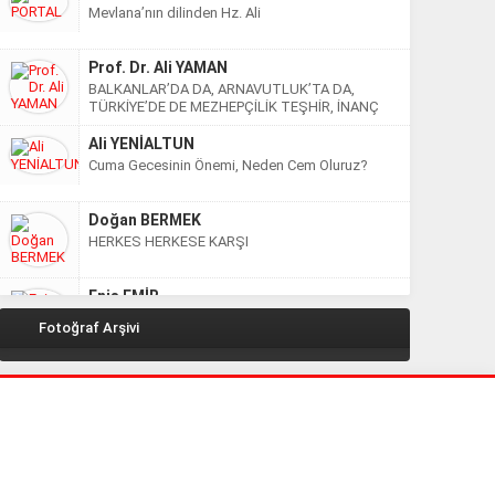
Mevlana’nın dilinden Hz. Ali
Prof. Dr. Ali YAMAN
BALKANLAR’DA DA, ARNAVUTLUK’TA DA,
TÜRKİYE’DE DE MEZHEPÇİLİK TEŞHİR, İNANÇ
ÖZGÜRLÜĞÜ TEŞVİK EDİLMELİ! AMMA…
Ali YENİALTUN
Cuma Gecesinin Önemi, Neden Cem Oluruz?
Doğan BERMEK
HERKES HERKESE KARŞI
Enis EMİR
Gelin canlar bir olalım, Ehl-i Beyt efendilerimizin
Fotoğraf Arşivi
velayetine bağlı kalalım
Oktay ULUCAN
MUHTEŞEM 3. GENEL KURUL
Pir Ahmet DİKME
MUHAMMEDİ İSLAM’I İMAM ALİ EFENDİMİZİN
BUYRUĞUNDAN OKUYALIM