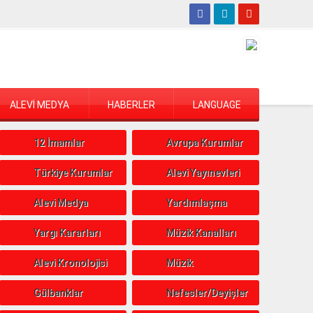
ALEVİ MEDYA
HABERLER
LANGUAGE
12 İmamlar
Avrupa Kurumlar
Türkiye Kurumlar
Alevi Yayınevleri
Alevi Medya
Yardımlaşma
Yargı Kararları
Müzik Kanalları
Alevi Kronolojisi
Müzik
Gülbanklar
Nefesler/Deyişler