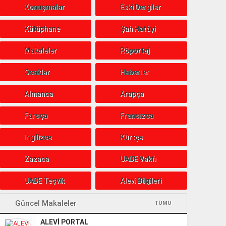
Konuşmalar
Eski Dergiler
Kütüphane
Şah Hatâyi
Makaleler
Röportaj
Ocaklar
Haberler
Almanca
Arapça
Farsça
Fransızca
İngilizce
Kürtçe
Zazaca
UADE Vakfı
UADE Teşvik
Alevi Bilgileri
Güncel Makaleler
TÜMÜ
ALEVİ PORTAL