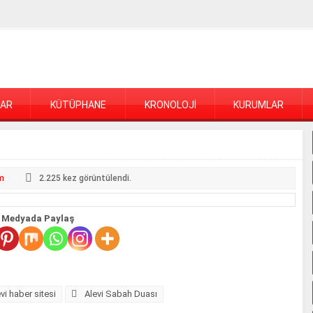
LAR
KÜTÜPHANE
KRONOLOJİ
KURUMLAR
m
2.225
kez görüntülendi.
 Medyada Paylaş
vi haber sitesi
Alevi Sabah Duası