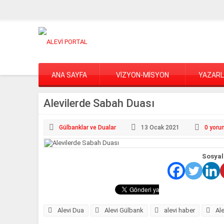
ANA SAYFA
VİZYON-MİSYON
YAZAR
Alevilerde Sabah Duası
Gülbanklar ve Dualar
13 Ocak
2021
0
yoru
Sosyal
Alevi Dua
Alevi Gülbank
alevi haber
Ale