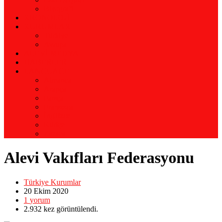
Biyografi
KRONOLOJİ
KURUMLAR
Türkiye
Avrupa
ALEVİ MEDYA
HABERLER
LANGUAGE
Almanca
Arapça
Farsça
Fransızca
İngilizce
Kürtçe
Zazaca
Alevi Vakıfları Federasyonu
Türkiye Kurumlar
20 Ekim
2020
1
yorum
2.932
kez görüntülendi.