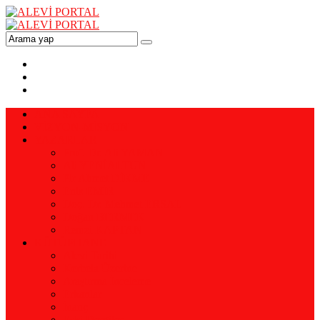
ANA SAYFA
VİZYON-MİSYON
YAZARLAR
Prof. Dr. Ali YAMAN
Ali YENİALTUN
Pir Ahmet DİKME
Enis EMİR
Doç. Dr. Mehmet ERSAL
Doğan BERMEK
Remzi KAPTAN
KÜTÜPHANE
Alevi Tarihi
Kerbela Üzerine
Araştırma İnceleme
Erkanlar
İnanç
Eski Dergiler