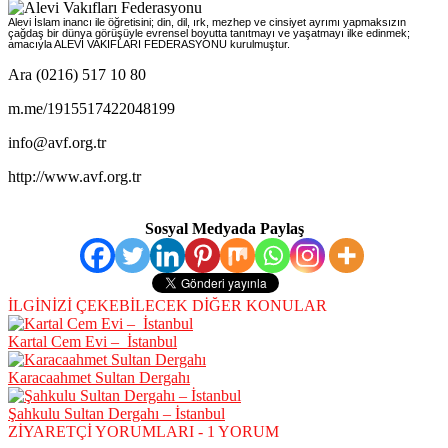
Alevi İslam inancı ile öğretisini; din, dil, ırk, mezhep ve cinsiyet ayrımı yapmaksızın
çağdaş bir dünya görüşüyle evrensel boyutta tanıtmayı ve yaşatmayı ilke edinmek;
amacıyla ALEVİ VAKIFLARI FEDERASYONU kurulmuştur.
Ara (0216) 517 10 80
m.me/1915517422048199
info@avf.org.tr
http://www.avf.org.tr
Sosyal Medyada Paylaş
İLGİNİZİ ÇEKEBİLECEK DİĞER KONULAR
Kartal Cem Evi – İstanbul
Karacaahmet Sultan Dergahı
Şahkulu Sultan Dergahı – İstanbul
ZİYARETÇİ YORUMLARI - 1 YORUM